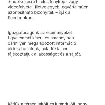
rendelkezésre hiteles fénykép- vagy
videofelvétel, illetve egyéb, egyértelműen
azonosítható bizonyíték – írják a
Facebookon.
Igazgatóságunk az eseményeket
figyelemmel kíséri, és amennyiben
bármilyen megalapozott információ
birtokába jutunk, haladéktalanul
tájékoztatjuk a lakosságot és a sajtót.
Kérjük a térség lakóit és kirándulóit, hogy