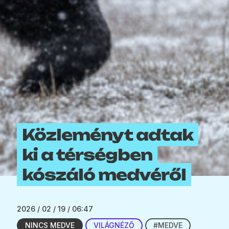
Közleményt adtak
ki a térségben
kószáló medvéről
2026 / 02 / 19 / 06:47
NINCS MEDVE
VILÁGNÉZŐ
#MEDVE