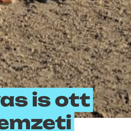
as is ott
Nemzeti