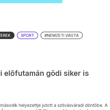
YEREK
SPORT
#NEMZETI VÁGTA
 előfutamán gödi siker is
második helyezettje jutott a szilvásváradi döntőbe. A