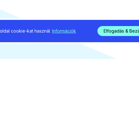
ldal cookie-kat használ.
Információk
Elfogadás & Bez
s 5-én rendezik Szilvásváradon. Az eseményre idén
és 4 határon túli megmérettetésen lehet kivívni az