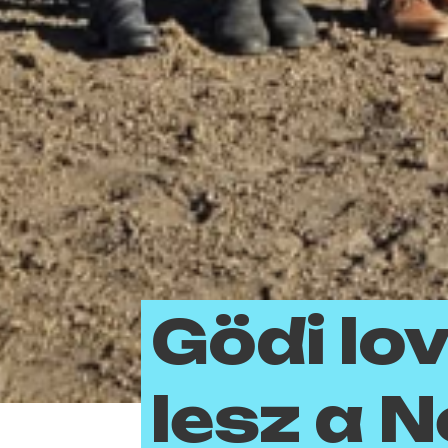
Gödi lov
lesz a 