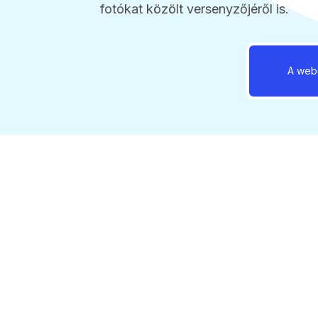
fotókat közölt versenyzőjéről is.
A webo
A 18. Nemzeti Vágtát október 4-én é
tizenegy elővágtán, 7 magyarországi 
indulás jogát.