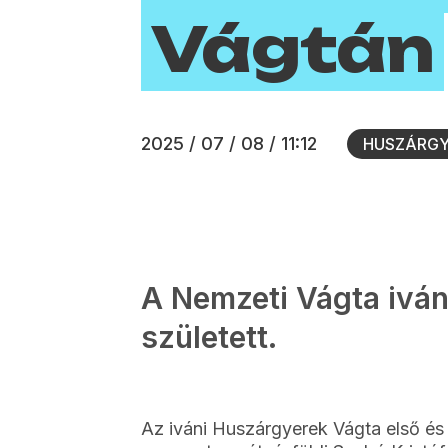
Vágtán
2025 / 07 / 08 / 11:12
HUSZÁRG
A Nemzeti Vágta iváni
született.
Az iváni Huszárgyerek Vágta első és 