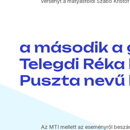
versenyt a mátyásföldi Szabó Kristóf
a második a 
Telegdi Réka 
Puszta nevű 
Az MTI mellett az eseményről beszám