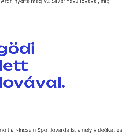
 Áron nyerte meg VZ Silver nevű lovával, míg
gödi
lett
lovával.
olt a Kincsem Sportlovarda is, amely videókat és