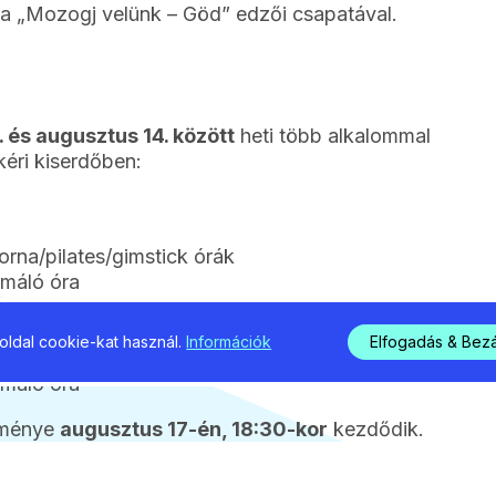
t a „Mozogj velünk – Göd” edzői csapatával.
7. és augusztus 14. között
heti több alkalommal
kéri kiserdőben:
orna/pilates/gimstick órák
rmáló óra
 gyermektorna
ldal cookie-kat használ.
Információk
Elfogadás & Bez
rmáló óra
eménye
augusztus 17-én, 18:30-kor
kezdődik.