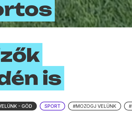
ortos
dzők
dén is
ELÜNK - GÖD
SPORT
#MOZOGJ VELÜNK
#