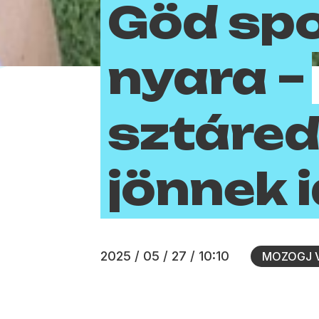
Göd sp
nyara –
sztáre
jönnek i
2025 / 05 / 27 / 10:10
MOZOGJ V