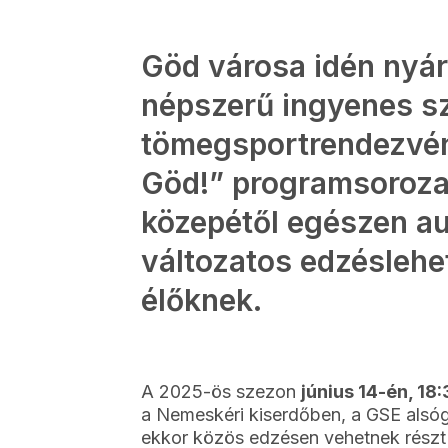
Göd városa idén nyár
népszerű ingyenes s
tömegsportrendezvén
Göd!” programsorozat
közepétől egészen au
változatos edzésleh
élőknek.
A 2025-ös szezon
június 14-én, 18
a Nemeskéri kiserdőben, a GSE alsóg
ekkor közös edzésen vehetnek rész