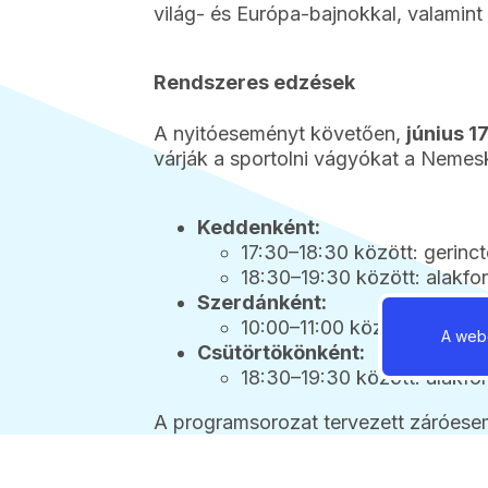
világ- és Európa-bajnokkal, valamin
Rendszeres edzések
A nyitóeseményt követően,
június 1
várják a sportolni vágyókat a Nemes
Keddenként:
17:30–18:30 között: gerinct
18:30–19:30 között: alakfo
Szerdánként:
10:00–11:00 között: zenés
A webo
Csütörtökönként:
18:30–19:30 között: alakfo
A programsorozat tervezett záróes