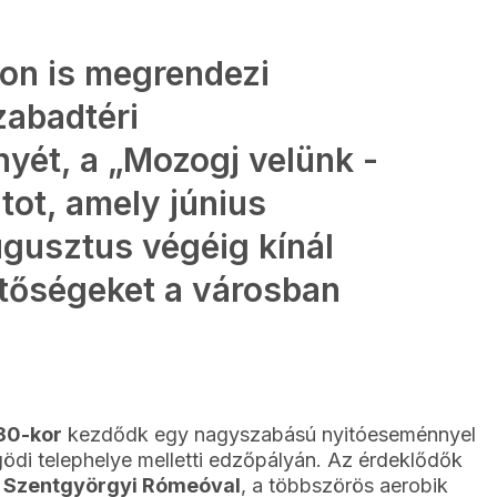
on is megrendezi
zabadtéri
yét, a „Mozogj velünk -
ot, amely június
gusztus végéig kínál
etőségeket a városban
:30-kor
kezdődk egy nagyszabású nyitóeseménnyel
ödi telephelye melletti edzőpályán. Az érdeklődők
t
Szentgyörgyi Rómeóval
, a többszörös aerobik