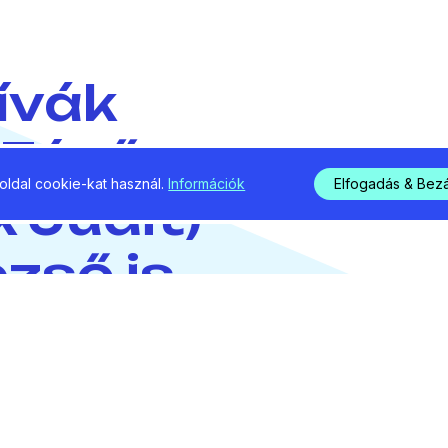
Dívák
, Fésűs
ldal cookie-kat használ.
Információk
Elfogadás & Bez
k Judit)
zső is.
 évnél idősebb lakóját.