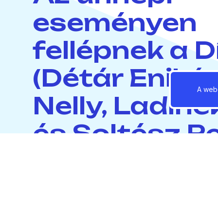
eseményen
fellépnek a 
(Détár Enikó
A webo
Nelly, Ladine
és Soltész Re
A koncertre meghívják Göd összes 65