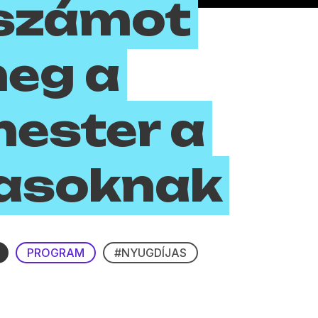
nszámot
eg a
ester a
jasoknak
PROGRAM
#NYUGDÍJAS