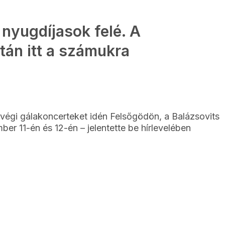
 nyugdíjasok felé. A
án itt a számukra
végi gálakoncerteket idén Felsőgödön, a Balázsovits
er 11-én és 12-én – jelentette be hírlevelében