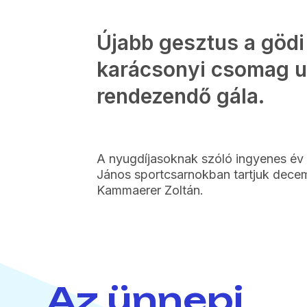
Újabb gesztus a gödi
karácsonyi csomag ut
rendezendő gála.
A nyugdíjasoknak szóló ingyenes év 
János sportcsarnokban tartjuk decemb
Kammaerer Zoltán.
Az ünnepi