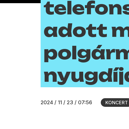
telefo
adott m
polgárm
nyugdí
2024 / 11 / 23 / 07:56
KONCERT