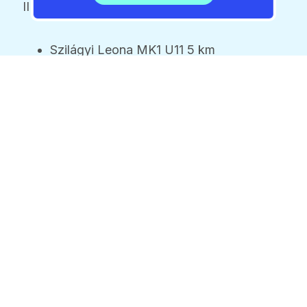
III. hely
Szilágyi Leona MK1 U11 5 km
Molnár Csenge K1 U16 10 km
Nyíri Levente K1 U17-U18 10 km
2026 / 08 / 07 / 15:33
Vasárnap kezdődik a
Sziget