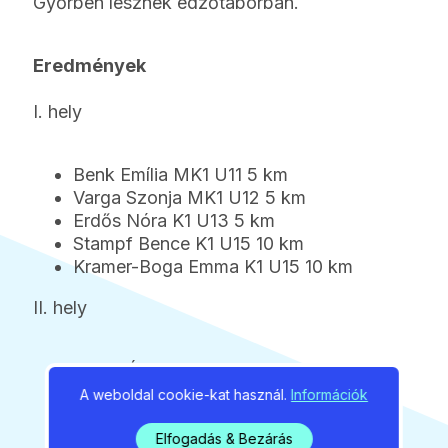
Győrben lesznek edzőtáborban.
Eredmények
I. hely
Benk Emília MK1 U11 5 km
Varga Szonja MK1 U12 5 km
Erdős Nóra K1 U13 5 km
Stampf Bence K1 U15 10 km
Kramer-Boga Emma K1 U15 10 km
II. hely
Erdős Ágoston MK1 U11 5 km
Bohus-Magyar Zselyke MK1 U12 5 km
A weboldal cookie-kat használ.
Információk
Berencsi Boldizsár K1 U14 5 km
Elfogadás & Bezárás