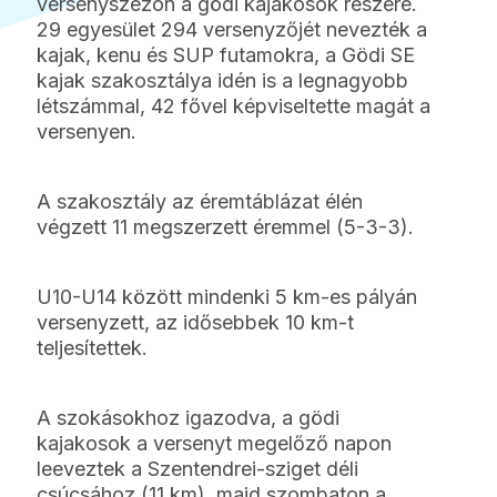
versenyszezon a gödi kajakosok részére.
29 egyesület 294 versenyzőjét nevezték a
kajak, kenu és SUP futamokra, a Gödi SE
kajak szakosztálya idén is a legnagyobb
létszámmal, 42 fővel képviseltette magát a
versenyen.
A szakosztály az éremtáblázat élén
végzett 11 megszerzett éremmel (5-3-3).
U10-U14 között mindenki 5 km-es pályán
versenyzett, az idősebbek 10 km-t
teljesítettek.
A szokásokhoz igazodva, a gödi
kajakosok a versenyt megelőző napon
leeveztek a Szentendrei-sziget déli
csúcsához (11 km), majd szombaton a