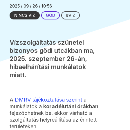
2025 / 09 / 26 / 10:56
NINCS VÍZ
GÖD
#VÍZ
Vízszolgáltatás szünetel
bizonyos gödi utcákban ma,
2025. szeptember 26-án,
hibaelhárítási munkálatok
miatt.
A
DMRV tájékoztatása szerint
a
munkálatok a
koradélutáni órákban
fejeződhetnek be, ekkor várható a
szolgáltatás helyreállítása az érintett
területeken.