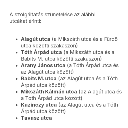
A szolgáltatás szünetelése az alábbi
utcákat érinti:
Alagút utca
(a Mikszáth utca és a Fürdő
utca közötti szakaszon)
Tóth Árpád utca
(a Mikszáth utca és a
Babits M. utca közötti szakaszon)
Arany János utca
(a Tóth Árpád utca és
az Alagút utca között)
Babits M. utca
(az Alagút utca és a Tóth
Árpád utca között)
Mikszáth Kálmán utca
(az Alagút utca és
a Tóth Árpád utca között)
Kazinczy utca
(az Alagút utca és a Tóth
Árpád utca között)
Tavasz utca