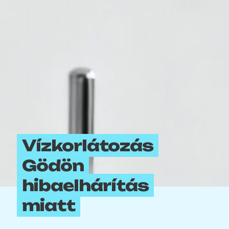
Vízkorlátozás
Gödön
hibaelhárítás
miatt