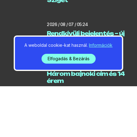
2026 / 08 / 07 / 05:24
Rendkívüli bejelentés – új
melegrekord Gödön
A weboldal cookie-kat használ.
Információk
Elfogadás & Bezárás
2026 / 08 / 07 / 05:14
Három bajnoki cím és 14
érem
2026 / 08 / 06 / 06:39
Még két hetig nem tud
közlekedni a gödi rév