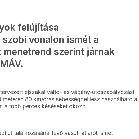
yok felújítása
 szobi vonalon ismét a
 menetrend szerint járnak
a MÁV.
ervezett éjszakai váltó- és vágány-utószabályozási
 méteren 80 km/órás sebességgel lesz használható a
en a több perces késéseket okozó
di út találkozásánál lévő vasúti átjárót ismét