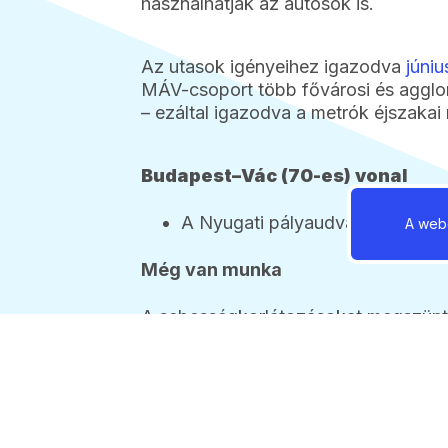
használhatják az autósok is.
Az utasok igényeihez igazodva
júni
MÁV-csoport több fővárosi és agglo
– ezáltal igazodva a metrók éjszakai
Budapest–Vác (70-es) vonal
A Nyugati pályaudvarról 22:15-
A webo
Még van munka
A sebességkorlátozásokat megszünte
mennek majd a vonatok. Az ehhez szü
utólagos nagygépes váltószabályozá
vágányszabályozásokat pedig szept
éjszaka dolgoznak, így napközben n
megszűnhetnek az eddig átlagosan 