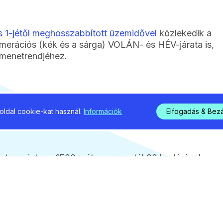
us 1-jétől meghosszabbított üzemidővel
közlekedik a
merációs (kék és a sárga) VOLÁN- és HÉV-járata is,
 menetrendjéhez.
kor induló S70-es vonat (2498) 5 perccel később közl
ldal cookie-kat használ.
Információk
Elfogadás & Bez
tve mintegy 1500 méteren ezentúl 80 km/órával
kséges – a szakmai technológia szerint előírt –
sokat augusztus 21-től, az utólagos
ember 23-tól végezzük el, ám ekkor már csak
em zavarják a vonatforgalmat. Ezt követően
kétperces késéseket okozó sebességkorlátozások –