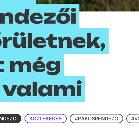
ndezői
őrületnek,
t még
 valami
NDEZŐ
KÖZLEKEDÉS
#RÁKOSRENDEZŐ
#V