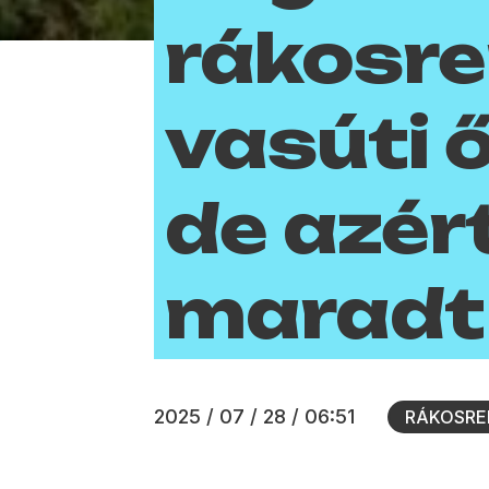
rákosre
vasúti 
de azér
maradt
2025 / 07 / 28 / 06:51
RÁKOSRE