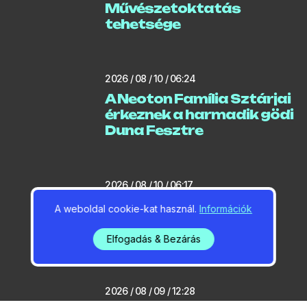
Művészetoktatás
tehetsége
2026 / 08 / 10 / 06:24
A Neoton Família Sztárjai
érkeznek a harmadik gödi
Duna Fesztre
2026 / 08 / 10 / 06:17
Egyre több 100 milliós
A weboldal cookie-kat használ.
Információk
ingatlant adnak el az
agglomerációban
Elfogadás & Bezárás
2026 / 08 / 09 / 12:28