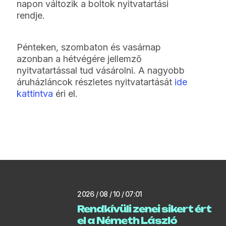
napon változik a boltok nyitvatartási
rendje.
Pénteken, szombaton és vasárnap
azonban a hétvégére jellemző
nyitvatartással tud vásárolni. A nagyobb
áruházláncok részletes nyitvatartását
ide
kattintva
éri el.
2026 / 08 / 10 / 07:01
Rendkívüli zenei sikert ért
el a Németh László