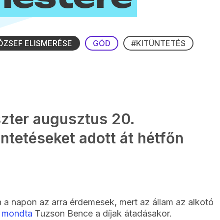
ÓZSEF ELISMERÉSE
GÖD
#KITÜNTETÉS
zter augusztus 20.
üntetéseket adott át hétfőn
n a napon az arra érdemesek, mert az állam az alkotó
–
mondta
Tuzson Bence a díjak átadásakor.