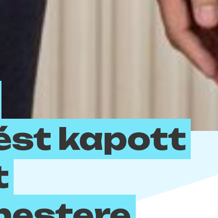
ést kapott
t
mestere