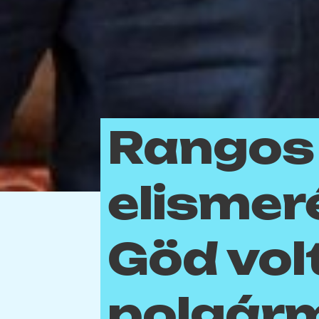
Rangos
elismer
Göd vol
polgár