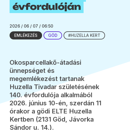
évfordulóján
2026 / 06 / 07 / 06:50
EMLÉKEZÉS
GÖD
#HUZELLA KERT
Okosparcellakő-átadási
ünnepséget és
megemlékezést tartanak
Huzella Tivadar születésének
140. évfordulója alkalmából
2026. június 10-én, szerdán 11
órakor a gödi ELTE Huzella
Kertben (2131 Göd, Jávorka
Sándor u. 14.).