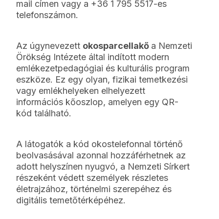
mail címen vagy a +36 1 795 5517-es
telefonszámon.
Az úgynevezett
okosparcellakő
a Nemzeti
Örökség Intézete által indított modern
emlékezetpedagógiai és kulturális program
eszköze. Ez egy olyan, fizikai temetkezési
vagy emlékhelyeken elhelyezett
információs kőoszlop, amelyen egy QR-
kód található.
A látogatók a kód okostelefonnal történő
beolvasásával azonnal hozzáférhetnek az
adott helyszínen nyugvó, a Nemzeti Sírkert
részeként védett személyek részletes
életrajzához, történelmi szerepéhez és
digitális temetőtérképéhez.