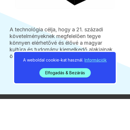
A technológia célja, hogy a 21. századi
követelményeknek megfelelően tegye
könnyen elérhetővé és élővé a magyar
kultúra és tudomány kiemelkedő alakjainak
örökségét az emlékezők számára.
A weboldal cookie-kat használ.
Információk
Elfogadás & Bezárás
2026 / 08 / 06 / 06:39
Még két hetig nem tud
közlekedni a gödi rév