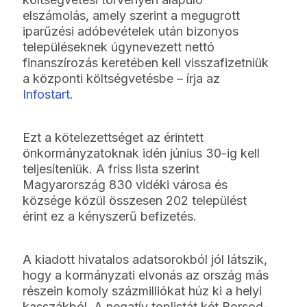
elszámolás, amely szerint a megugrott
iparűzési adóbevételek után bizonyos
településeknek úgynevezett nettó
finanszírozás keretében kell visszafizetniük
a központi költségvetésbe – írja az
Infostart.
Ezt a kötelezettséget az érintett
önkormányzatoknak idén június 30-ig kell
teljesíteniük. A friss lista szerint
Magyarország 830 vidéki városa és
községe közül összesen 202 települést
érint ez a kényszerű befizetés.
A kiadott hivatalos adatsorokból jól látszik,
hogy a kormányzati elvonás az ország más
részein komoly százmilliókat húz ki a helyi
kasszákból. A negatív toplistát két Borsod-