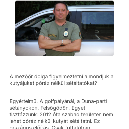
A mezőőr dolga figyelmeztetni a mondjuk a
kutyájukat póráz nélkül sétáltatókat?
Egyértelmű. A golfpályánál, a Duna-parti
sétányokon, Felsőgödön. Egyet
tisztázzunk: 2012 óta szabad területen nem
lehet póráz nélkül kutyát sétáltatni. Ez
országos előírás. Csak futtatóban.