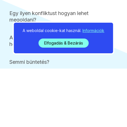
Egy ilyen konfliktust hogyan lehet
megoldani?
A weboldal cookie-kat használ.
Információk
Az elsődleges cél nem a büntetés, 3
Elfogadás & Bezárás
hónapja lényegében csak figyelmeztetek.
Semmi büntetés?
Volt már, de a szám bőven 10 alatt van.
Visszatérve, ilyenkor megkérdezem, hogy
tisztában van-e a kutyasétáltatás
szabályaival, ha nem, akkor elmondom.
Hosszan szoktam ilyenkor beszélgetni,
többnyire sikerrel. Az együttműködés a
fontos, nem a bírság.