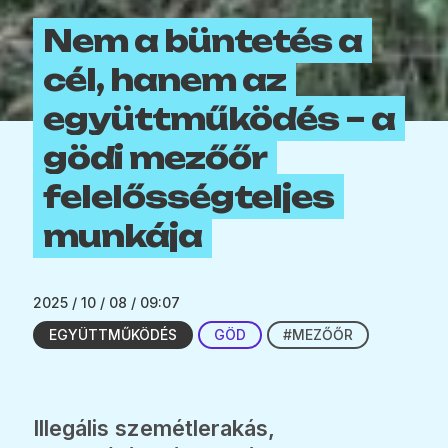
Nem a büntetés a
cél, hanem az
együttműködés – a
gödi mezőőr
felelősségteljes
munkája
2025 / 10 / 08 / 09:07
EGYÜTTMŰKÖDÉS
GÖD
#MEZŐŐR
Illegális szemétlerakás,