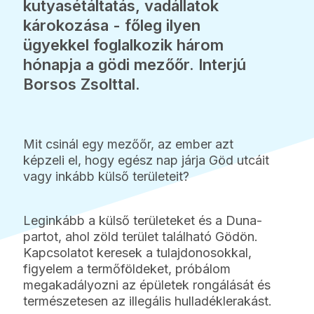
kutyasétáltatás, vadállatok
károkozása - főleg ilyen
ügyekkel foglalkozik három
hónapja a gödi mezőőr. Interjú
Borsos Zsolttal.
Mit csinál egy mezőőr, az ember azt
képzeli el, hogy egész nap járja Göd utcáit
vagy inkább külső területeit?
Leginkább a külső területeket és a Duna-
partot, ahol zöld terület található Gödön.
Kapcsolatot keresek a tulajdonosokkal,
figyelem a termőföldeket, próbálom
megakadályozni az épületek rongálását és
természetesen az illegális hulladéklerakást.