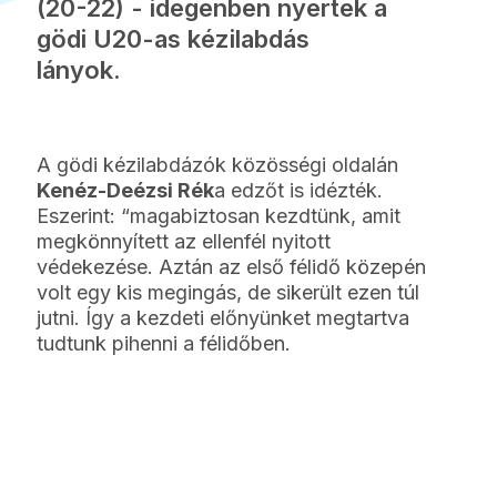
(20-22) - idegenben nyertek a
gödi U20-as kézilabdás
lányok.
A gödi kézilabdázók közösségi oldalán
Kenéz-Deézsi Rék
a edzőt is idézték.
Eszerint: “magabiztosan kezdtünk, amit
megkönnyített az ellenfél nyitott
védekezése. Aztán az első félidő közepén
volt egy kis megingás, de sikerült ezen túl
jutni. Így a kezdeti előnyünket megtartva
tudtunk pihenni a félidőben.