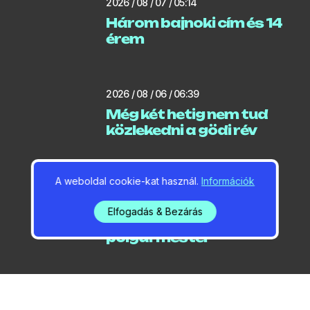
2026 / 08 / 07 / 05:14
Három bajnoki cím és 14
érem
2026 / 08 / 06 / 06:39
Még két hetig nem tud
közlekedni a gödi rév
A weboldal cookie-kat használ.
Információk
2026 / 08 / 06 / 06:18
Locsolási korlátozást
Elfogadás & Bezárás
jelentett be a
polgármester
2026 / 08 / 05 / 20:07