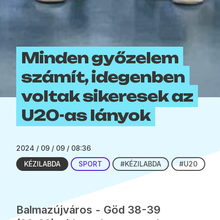
Minden győzelem
számít, idegenben
voltak sikeresek az
U20-as lányok
2024 / 09 / 09 / 08:36
KÉZILABDA
SPORT
#KÉZILABDA
#U20
Balmazújváros - Göd 38-39