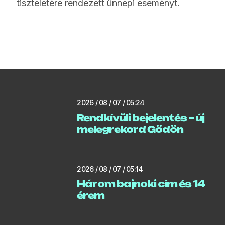
tiszteletére rendezett ünnepi eseményt.
2026 / 08 / 07 / 05:24
Rendkívüli bejelentés – új
melegrekord Gödön
2026 / 08 / 07 / 05:14
Három bajnoki cím és 14
érem