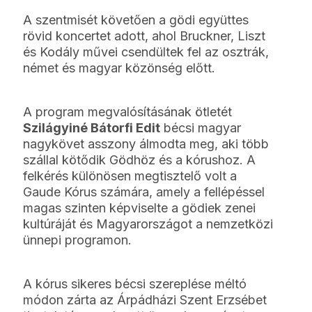
A szentmisét követően a gödi együttes
rövid koncertet adott, ahol Bruckner, Liszt
és Kodály művei csendültek fel az osztrák,
német és magyar közönség előtt.
A program megvalósításának ötletét
Szilágyiné Bátorfi Edit
bécsi magyar
nagykövet asszony álmodta meg, aki több
szállal kötődik Gödhöz és a kórushoz. A
felkérés különösen megtisztelő volt a
Gaude Kórus számára, amely a fellépéssel
magas szinten képviselte a gödiek zenei
kultúráját és Magyarországot a nemzetközi
ünnepi programon.
A kórus sikeres bécsi szereplése méltó
módon zárta az Árpádházi Szent Erzsébet