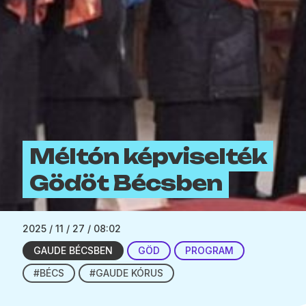
Méltón képviselték
Gödöt Bécsben
2025 / 11 / 27 / 08:02
GAUDE BÉCSBEN
GÖD
PROGRAM
#BÉCS
#GAUDE KÓRUS