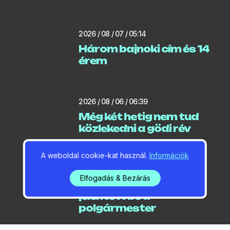
2026 / 08 / 07 / 05:14
Három bajnoki cím és 14
érem
2026 / 08 / 06 / 06:39
Még két hetig nem tud
közlekedni a gödi rév
A weboldal cookie-kat használ.
Információk
2026 / 08 / 06 / 06:18
Elfogadás & Bezárás
Locsolási korlátozást
jelentett be a
polgármester