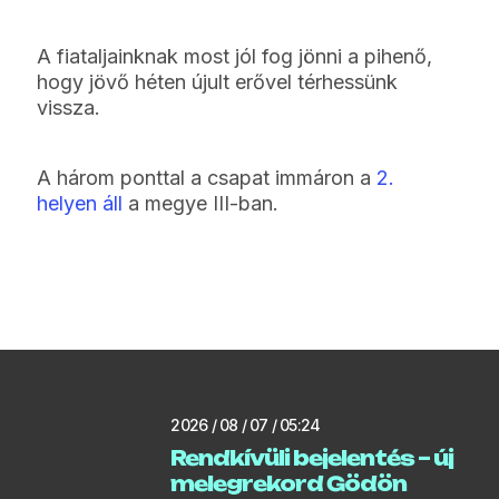
A fiataljainknak most jól fog jönni a pihenő,
hogy jövő héten újult erővel térhessünk
vissza.
A három ponttal a csapat immáron a
2.
helyen áll
a megye III-ban.
2026 / 08 / 07 / 05:24
Rendkívüli bejelentés – új
melegrekord Gödön