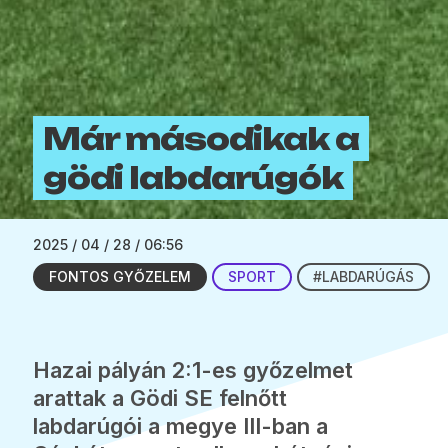
Már másodikak a
gödi labdarúgók
2025 / 04 / 28 / 06:56
FONTOS GYŐZELEM
SPORT
#LABDARÚGÁS
Hazai pályán 2:1-es győzelmet
arattak a Gödi SE felnőtt
labdarúgói a megye III-ban a