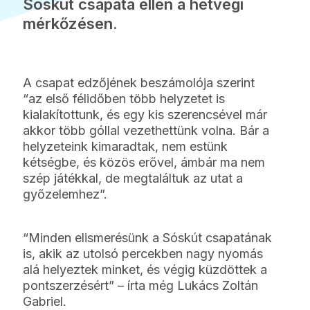
Sóskút csapata ellen a hétvégi
mérkőzésen.
A csapat edzőjének beszámolója szerint
“az első félidőben több helyzetet is
kialakítottunk, és egy kis szerencsével már
akkor több góllal vezethettünk volna. Bár a
helyzeteink kimaradtak, nem estünk
kétségbe, és közös erővel, ámbár ma nem
szép játékkal, de megtaláltuk az utat a
győzelemhez”.
“Minden elismerésünk a Sóskút csapatának
is, akik az utolsó percekben nagy nyomás
alá helyeztek minket, és végig küzdöttek a
pontszerzésért” – írta még Lukács Zoltán
Gabriel.