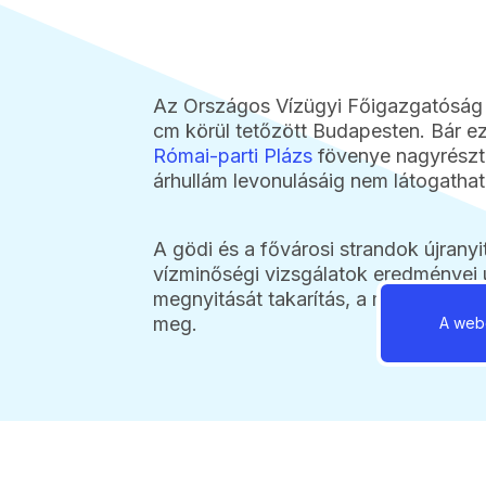
Az Országos Vízügyi Főigazgatóság 
cm körül tetőzött Budapesten. Bár ez
Római-parti Plázs
fövenye nagyrészt 
árhullám levonulásáig nem látogathat
A gödi és a fővárosi strandok újrany
vízminőségi vizsgálatok eredményei u
megnyitását takarítás, a meder és a 
meg.
A webo