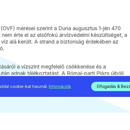
(OVF) mérései szerint a Duna augusztus 1-jén 470
 nem érte el az elsőfokú árvízvédelmi készültséget, a
víz alá került. A strand a biztonság érdekében az
ó.
itásáról a vízszint megfelelő csökkenése és a
tán adnak tájékoztatást. A Római-parti Plázs újbóli
föveny átvizsgálása, valamint uszadékmentesítés előzi
ldal cookie-kat használ.
Információk
Elfogadás & Bez