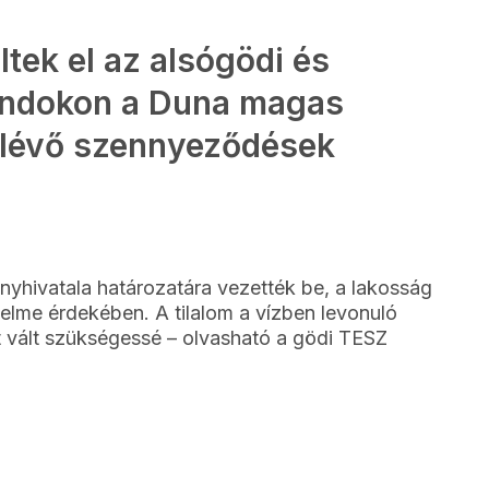
ltek el az alsógödi és
andokon a Duna magas
n lévő szennyeződések
nyhivatala határozatára vezették be, a lakosság
lme érdekében. A tilalom a vízben levonuló
 vált szükségessé – olvasható a gödi TESZ