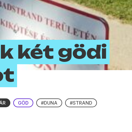
k két gödi
ot
ÁR
GÖD
#DUNA
#STRAND