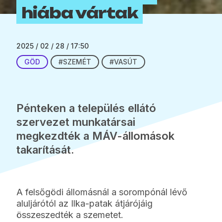
hiába vártak
2025 / 02 / 28 / 17:50
GÖD
#SZEMÉT
#VASÚT
Pénteken a település ellátó
szervezet munkatársai
megkezdték a MÁV-állomások
takarítását.
A felsőgödi állomásnál a sorompónál lévő
aluljárótól az Ilka-patak átjárójáig
összeszedték a szemetet.