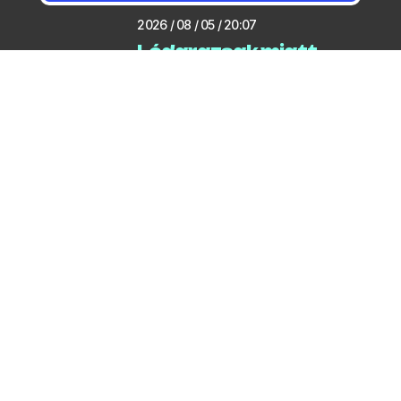
2026 / 08 / 05 / 20:07
Lódarazsak miatt
zártak le egy parkolót a
Jósika utcában
2026 / 08 / 05 / 06:29
Kilenc éremmel zárták a
gödi kajakozók az
országos bajnokságot
2026 / 08 / 05 / 06:00
Potyó Imre segítségével
készült a Turista
Magazin cikke a
dunavirágzásról