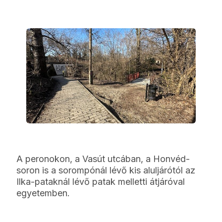
A peronokon, a Vasút utcában, a Honvéd-
soron is a sorompónál lévő kis aluljárótól az
Ilka-pataknál lévő patak melletti átjáróval
egyetemben.