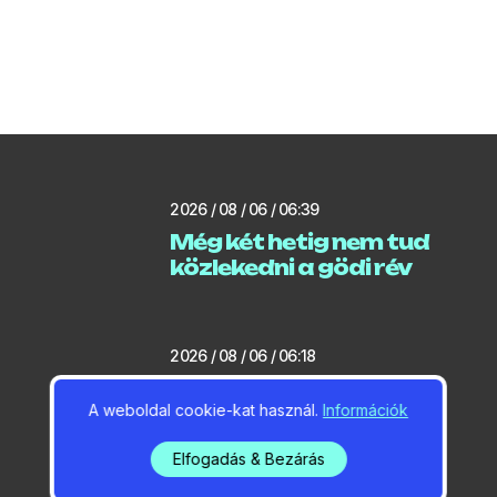
2026 / 08 / 06 / 06:39
Még két hetig nem tud
közlekedni a gödi rév
2026 / 08 / 06 / 06:18
Locsolási korlátozást
A weboldal cookie-kat használ.
Információk
jelentett be a
polgármester
Elfogadás & Bezárás