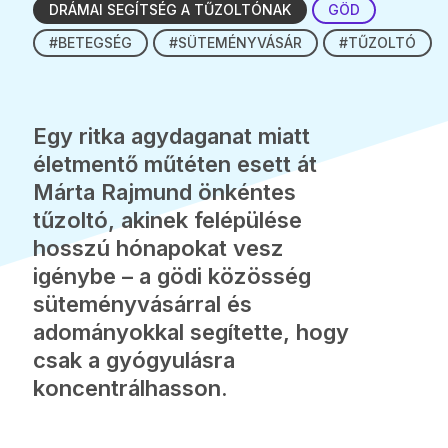
DRÁMAI SEGÍTSÉG A TŰZOLTÓNAK
GÖD
#BETEGSÉG
#SÜTEMÉNYVÁSÁR
#TŰZOLTÓ
Egy ritka agydaganat miatt
életmentő műtéten esett át
Márta Rajmund önkéntes
tűzoltó, akinek felépülése
hosszú hónapokat vesz
igénybe – a gödi közösség
süteményvásárral és
adományokkal segítette, hogy
csak a gyógyulásra
koncentrálhasson.