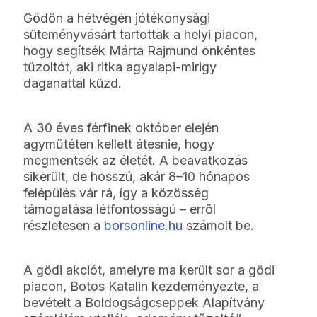
Gödön a hétvégén jótékonysági
süteményvásárt tartottak a helyi piacon,
hogy segítsék Márta Rajmund önkéntes
tűzoltót, aki ritka agyalapi-mirigy
daganattal küzd.
A 30 éves férfinek október elején
agyműtéten kellett átesnie, hogy
megmentsék az életét. A beavatkozás
sikerült, de hosszú, akár 8–10 hónapos
felépülés vár rá, így a közösség
támogatása létfontosságú – erről
részletesen a
borsonline.hu
számolt be.
A gödi akciót, amelyre ma került sor a gödi
piacon, Botos Katalin kezdeményezte, a
bevételt a Boldogságcseppek Alapítvány