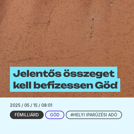
Jelentős összeget
kell befizessen Göd
2025 / 05 / 15 / 08:01
FÉMILLIÁRD
GÖD
#HELYI IPARŰZÉSI ADÓ