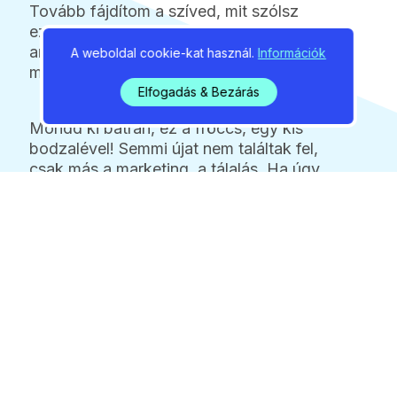
Tovább fájdítom a szíved, mit szólsz
ezekhet a fura boros italokhoz,
amelyekben van szénsav, meg valamilyen
A weboldal cookie-kat használ.
Információk
más folyadék, mintha koktél lenne?
Elfogadás & Bezárás
Mondd ki bátran, ez a fröccs, egy kis
bodzalével! Semmi újat nem találtak fel,
csak más a marketing, a tálalás. Ha úgy
tetszik ez a modern fröccs.
És ez komoly?
Mindennel, ami életben tartja a
borászatokat, azzal azonosulni kell tudni.
Lelkileg nem könnyű, de életben muszáj
maradni, a kultúra a közösség, és
természetesen a vállalkozás, a munka