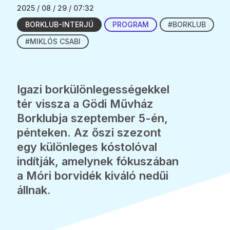
2025 / 08 / 29 / 07:32
BORKLUB-INTERJÚ
PROGRAM
#BORKLUB
#MIKLÓS CSABI
Igazi borkülönlegességekkel
tér vissza a Gödi Művház
Borklubja szeptember 5-én,
pénteken. Az őszi szezont
egy különleges kóstolóval
indítják, amelynek fókuszában
a Móri borvidék kiváló nedűi
állnak.