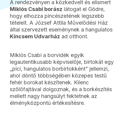
A rendezvényen a közkedvelt és elismert
Miklós Csabi borász
látogat el Gödre,
hogy elhozza pincészetének legszebb
tételeit. A József Attila Művelődési Ház
által szervezett eseménynek a hangulatos
Kincsem Udvarház
ad otthont.
Miklós Csabi a borvidék egyik
legautentikusabb képviselője, birtokát egy
„pici, hangulatos borbirtokként” jellemzi,
ahol döntő többségében közepes testű
fehér borokat készítenek. Kilenc
szőlőfajtával dolgoznak, és a borkészítés
mellett nagy hangsúlyt fektetnek az
élményközpontú értékesítésre.