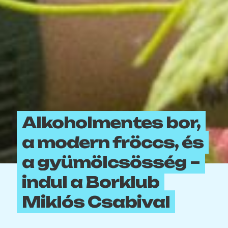
Alkoholmentes bor,
a modern fröccs, és
a gyümölcsösség –
indul a Borklub
Miklós Csabival