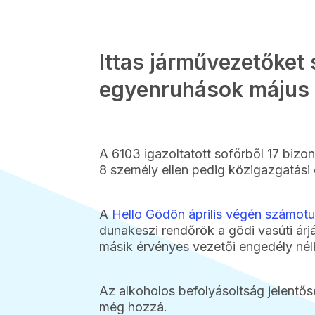
Ittas járművezetőket 
egyenruhások május
A 6103 igazoltatott sofőrből 17 bizon
8 személy ellen pedig közigazgatási e
A
Hello Gödön április végén számotu
dunakeszi rendőrök a gödi vasúti árjá
másik érvényes vezetői engedély nélk
Az alkoholos befolyásoltság jelentős
még hozzá.