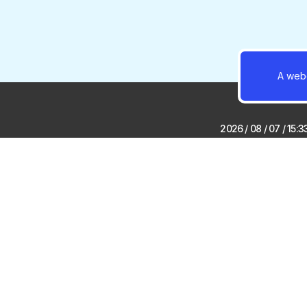
A webo
2026 / 08 / 07 / 15:3
Vasárnap
kezdődik a 
2026 / 08 / 07 / 05:
Rendkívüli b
– új melegr
Gödön