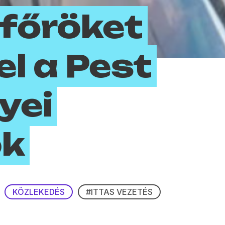
ofőröket
el a Pest
yei
ök
KÖZLEKEDÉS
#ITTAS VEZETÉS