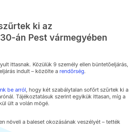
szűrtek ki az
 30-án Pest vármegyében
yult ittasnak. Közülük 9 személy ellen büntetőeljárás,
ljárás indult – közölte a
rendőrség
.
nk be arról
, hogy két szabálytalan sofőrt szűrtek ki a
rónál. Tájékoztatásuk szerint egyikük ittasan, míg a
ül ült a volán mögé.
en növeli a baleset okozásának veszélyét – tették