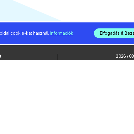
ldal cookie-kat használ.
Információk
Elfogadás & Bez
3
2026 / 08 
Locso
Sziget
korlá
jelent
polg
24
ejelentés
2026 / 08 
ekord
Lóda
zárta
parko