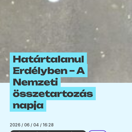
Határtalanul
Erdélyben – A
Nemzeti
összetartozás
napja
2026 / 06 / 04 / 16:28