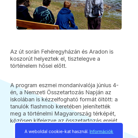
Az út során Fehéregyházán és Aradon is
koszorút helyeztek el, tisztelegve a
történelem hősei előtt.
A program eszmei mondanivalója június 4-
én, a Nemzeti Összetartozás Napján az
iskolában is kézzelfogható formát öltött: a
tanulók flashmob keretében jelenítették
meg a történelmi Magyarország térképét,
közösen kifejezve az összetartozás erejét.
A weboldal cookie-kat használ.
Információk