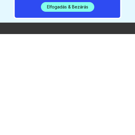
Elfogadás & Bezárás
2026 / 08 / 07 / 15:33
Vasárnap kezdődik a
Sziget
2026 / 08 / 07 / 05:24
Rendkívüli bejelentés – új
melegrekord Gödön
2026 / 08 / 07 / 05:14
Három bajnoki cím és 14