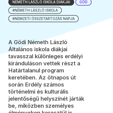
NÉMETH LÁSZLÓ ISKOLA DIÁKJAI
GÖD
#NÉMETH LÁSZLÓ ISKOLA
#NEMZETI ÖSSZETARTOZÁS NAPJA
A Gödi Németh László
Általános iskola diákjai
tavasszal különleges erdélyi
kiránduláson vettek részt a
Határtalanul program
keretében. Az ötnapos út
során Erdély számos
történelmi és kulturális
jelentőségű helyszínét járták
be, miközben személyes
élményeken keresztül is