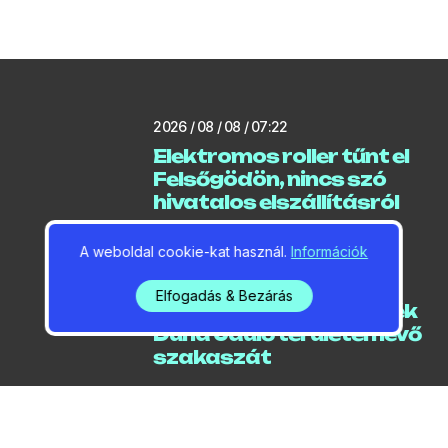
2026 / 08 / 08 / 07:22
Elektromos roller tűnt el
Felsőgödön, nincs szó
hivatalos elszállításról
A weboldal cookie-kat használ.
Információk
2026 / 08 / 08 / 07:11
Elfogadás & Bezárás
Megnyithatják a gát Kék
Duna Üdülő területén lévő
szakaszát
2026 / 08 / 07 / 15:33