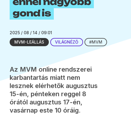
ennél nagyobb
gond is
2025 / 08 / 14 / 09:01
MVM-LEÁLLÁS
VILÁGNÉZŐ
#MVM
Az MVM online rendszerei
karbantartás miatt nem
lesznek elérhetők augusztus
15-én, pénteken reggel 8
órától augusztus 17-én,
vasárnap este 10 óráig.