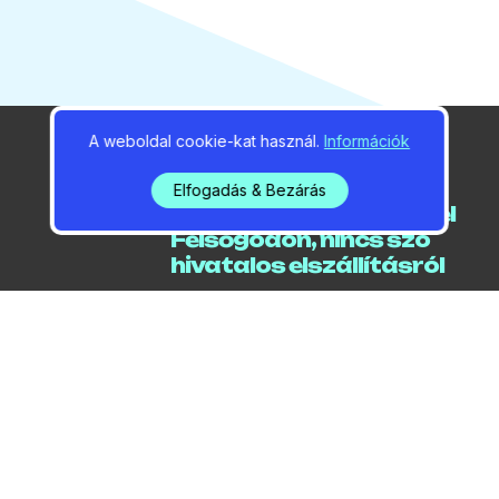
A weboldal cookie-kat használ.
Információk
2026 / 08 / 08 / 07:22
Elfogadás & Bezárás
Elektromos roller tűnt el
Felsőgödön, nincs szó
hivatalos elszállításról
2026 / 08 / 08 / 07:11
Megnyithatják a gát Kék
Duna Üdülő területén lévő
szakaszát