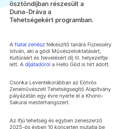
ösztöndíjban részesült a
Duna-Dráva a
Tehetségekért programban.
A
fiatal zenész
felkészítő tanára Füzesséry
István, aki a gödi Művészetoktatásért,
Kultúráért és Nevelésért díj III. helyezettje
lett. A
díjátadóról
a Hello Göd is hírt adott.
Csonka Leventekorábban az Eötvös
Zeneművészeti Tehetségsegítő Alapítvány
pályázatán egy évre nyerte el a Khono-
Sakurai mesterhangszert.
Az ifjú tehetség és egyben zeneszerző
2025-ös évben 10 koncerten mutatja be