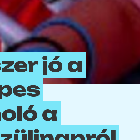
zer jó a
épes
oló a
szülinapról