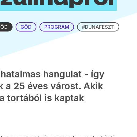
GÖD
GÖD
PROGRAM
#DUNAFESZT
 hatalmas hangulat - így
k a 25 éves várost. Akik
a tortából is kaptak