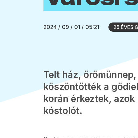
2024 / 09 / 01 / 05:21
25 ÉVES 
Telt ház, örömünnep,
köszöntötték a gödie
korán érkeztek, azok 
kóstolót.