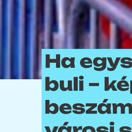
Ha egys
buli – k
beszám
városi 