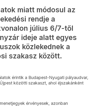
atok miatt módosul az
ekedési rendje a
onalon július 6/7-től
ányzár ideje alatt egyes
óbuszok közlekednek a
si szakasz között.
latok érintik a Budapest-Nyugati pályaudvar,
Újpest közötti szakaszt, ahol éjszakánként
 menetjegyek érvényesek, azonban