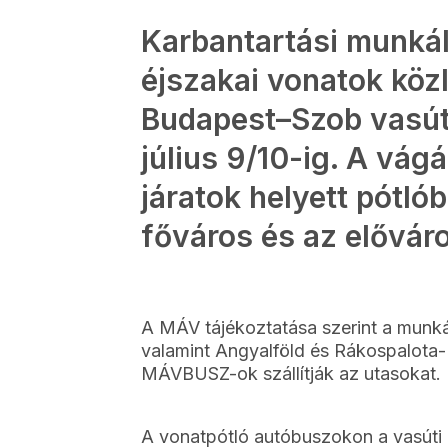
Karbantartási munkál
éjszakai vonatok közl
Budapest–Szob vasútv
július 9/10-ig. A vág
járatok helyett pótl
főváros és az előváro
A MÁV tájékoztatása szerint a munká
valamint Angyalföld és Rákospalota-
MÁVBUSZ-ok szállítják az utasokat.
A vonatpótló autóbuszokon a vasúti