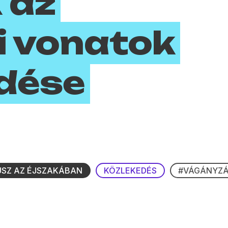
 az
i vonatok
dése
SZ AZ ÉJSZAKÁBAN
KÖZLEKEDÉS
#VÁGÁNYZ