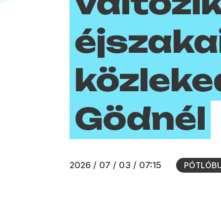
változik
éjszaka
közleke
Gödnél
2026 / 07 / 03 / 07:15
PÓTLÓBU