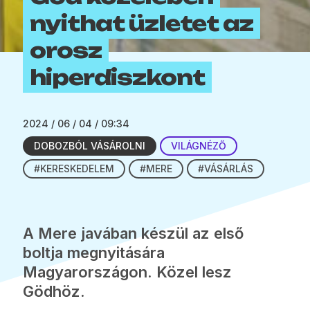
nyithat üzletet az
orosz
hiperdiszkont
2024 / 06 / 04 / 09:34
DOBOZBÓL VÁSÁROLNI
VILÁGNÉZŐ
#KERESKEDELEM
#MERE
#VÁSÁRLÁS
A Mere javában készül az első
boltja megnyitására
Magyarországon. Közel lesz
Gödhöz.