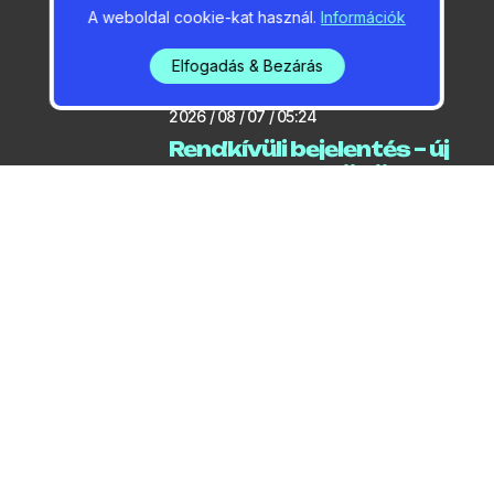
Vasárnap kezdődik a
A weboldal cookie-kat használ.
Információk
Sziget
Elfogadás & Bezárás
2026 / 08 / 07 / 05:24
Rendkívüli bejelentés – új
melegrekord Gödön
2026 / 08 / 07 / 05:14
Három bajnoki cím és 14
érem
2026 / 08 / 06 / 06:39
Még két hetig nem tud
közlekedni a gödi rév