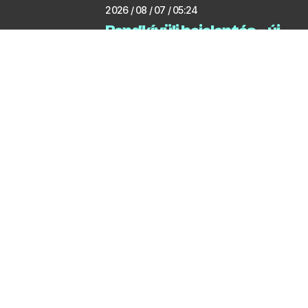
2026 / 08 / 07 / 05:24
Rendkívüli bejelentés – új
melegrekord Gödön
2026 / 08 / 07 / 05:14
Három bajnoki cím és 14
érem
2026 / 08 / 06 / 06:39
Még két hetig nem tud
közlekedni a gödi rév
2026 / 08 / 06 / 06:18
Locsolási korlátozást