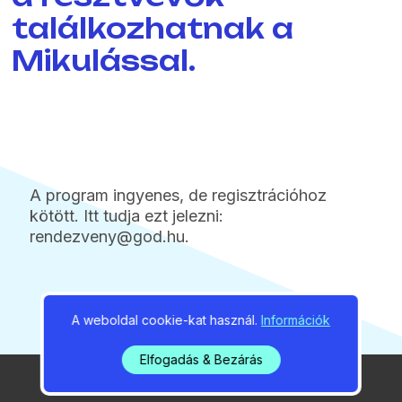
találkozhatnak a
Mikulással.
A program ingyenes, de regisztrációhoz
kötött. Itt tudja ezt jelezni:
rendezveny@god.hu.
A weboldal cookie-kat használ.
Információk
Elfogadás & Bezárás