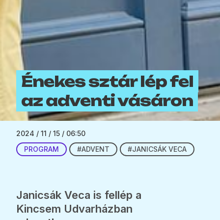
Énekes sztár lép fel
az adventi vásáron
2024 / 11 / 15 / 06:50
PROGRAM
#ADVENT
#JANICSÁK VECA
Janicsák Veca is fellép a
Kincsem Udvarházban