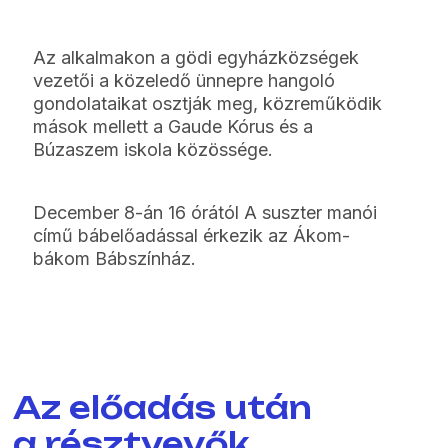
Az alkalmakon a gödi egyházközségek
vezetői a közeledő ünnepre hangoló
gondolataikat osztják meg, közreműködik
mások mellett a Gaude Kórus és a
Búzaszem iskola közössége.
December 8-án 16 órától A suszter manói
című bábelőadással érkezik az Ákom-
bákom Bábszínház.
Az előadás után
a résztvevők