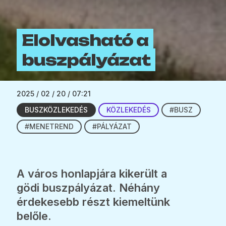
Elolvasható a
buszpályázat
2025 / 02 / 20 / 07:21
BUSZKÖZLEKEDÉS
KÖZLEKEDÉS
#BUSZ
#MENETREND
#PÁLYÁZAT
A város honlapjára kikerült a
gödi buszpályázat. Néhány
érdekesebb részt kiemeltünk
belőle.