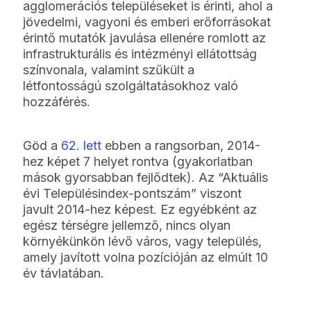
agglomerációs településeket is érinti, ahol a
jövedelmi, vagyoni és emberi erőforrásokat
érintő mutatók javulása ellenére romlott az
infrastrukturális és intézményi ellátottság
színvonala, valamint szűkült a
létfontosságú szolgáltatásokhoz való
hozzáférés.
Göd a
62. lett
ebben a rangsorban, 2014-
hez képet 7 helyet rontva (gyakorlatban
mások gyorsabban fejlődtek). Az “Aktuális
évi Településindex-pontszám” viszont
javult 2014-hez képest. Ez egyébként az
egész térségre jellemző, nincs olyan
környékünkön lévő város, vagy település,
amely javított volna pozícióján az elmúlt 10
év távlatában.