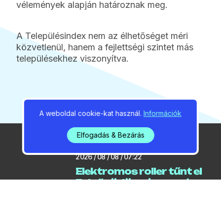
vélemények alapján határoznak meg.
A Településindex nem az élhetőséget méri
közvetlenül, hanem a fejlettségi szintet más
településekhez viszonyítva.
A weboldal cookie-kat használ.
Információk
Elfogadás & Bezárás
2026 / 08 / 08 / 07:22
Elektromos roller tűnt el
Felsőgödön, nincs szó
hivatalos elszállításról