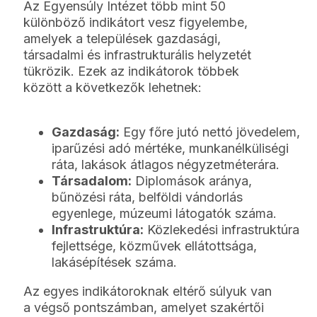
Az Egyensúly Intézet több mint 50
különböző indikátort vesz figyelembe,
amelyek a települések gazdasági,
társadalmi és infrastrukturális helyzetét
tükrözik. Ezek az indikátorok többek
között a következők lehetnek:
Gazdaság:
Egy főre jutó nettó jövedelem,
iparűzési adó mértéke, munkanélküliségi
ráta, lakások átlagos négyzetméterára.
Társadalom:
Diplomások aránya,
bűnözési ráta, belföldi vándorlás
egyenlege, múzeumi látogatók száma.
Infrastruktúra:
Közlekedési infrastruktúra
fejlettsége, közművek ellátottsága,
lakásépítések száma.
Az egyes indikátoroknak eltérő súlyuk van
a végső pontszámban, amelyet szakértői