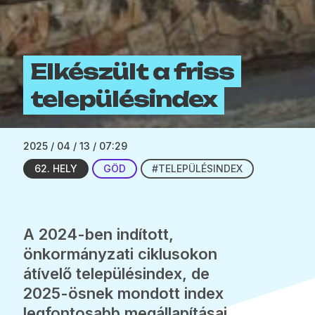
Elkészült a friss
településindex
2025 / 04 / 13 / 07:29
62. HELY
GÖD
#TELEPÜLÉSINDEX
A 2024-ben indított,
önkormányzati ciklusokon
átívelő településindex, de
2025-ösnek mondott index
legfontosabb megállapításai