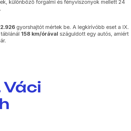
k, különböző forgalmi és fényviszonyok mellett 24
.
52.926
gyorshajtót mértek be. A legkirívóbb eset a IX.
s táblánál
158 km/órával
száguldott egy autós, amiért
ár.
, Váci
/h