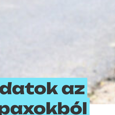
datok az
fipaxokból