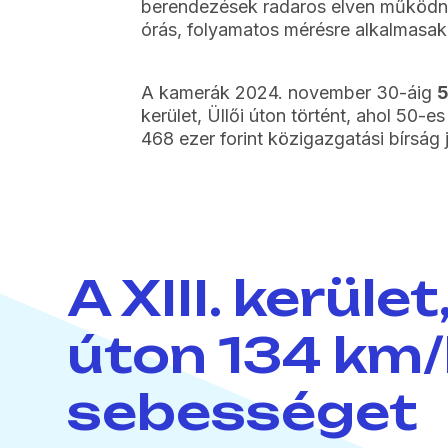
berendezések radaros elven működne
órás, folyamatos mérésre alkalmasak
A kamerák 2024. november 30-áig
kerület, Üllői úton történt, ahol 50-e
468 ezer forint közigazgatási bírság j
A XIII. kerület
úton 134 km
sebességet