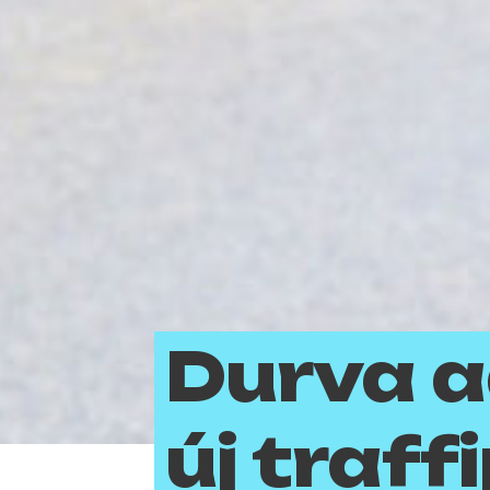
Durva a
új traf