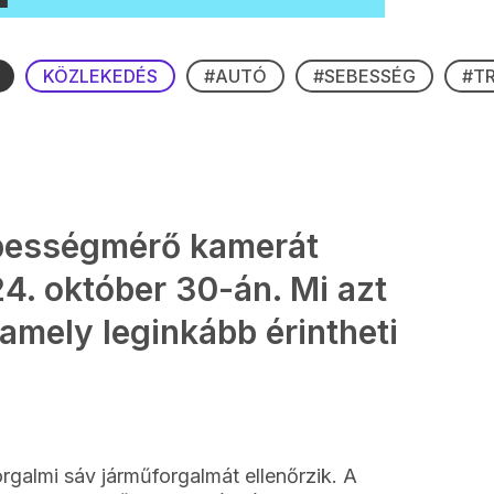
KÖZLEKEDÉS
#AUTÓ
#SEBESSÉG
#T
bességmérő kamerát
24. október 30-án. Mi azt
 amely leginkább érintheti
orgalmi sáv járműforgalmát ellenőrzik. A