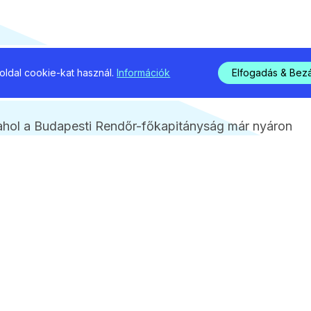
ldal cookie-kat használ.
Információk
Elfogadás & Bez
hol a Budapesti Rendőr-főkapitányság már nyáron
t – három gépkocsit is a megengedett 70 km/h
, 143
és
149 km/órával
mértek be. Itt fejenként 140
Több más helyszínen is hasonlóan durva felvételek
et, Szentendrei úton
147
km/h-val ment valaki.