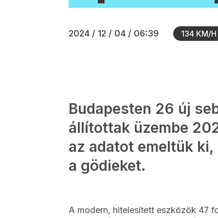
2024 / 12 / 04 / 06:39
134 KM/H
Budapesten 26 új se
állítottak üzembe 20
az adatot emeltük ki,
a gödieket.
A modern, hitelesített eszközök 47 f