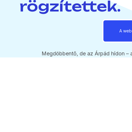
rögzítettek.
A webo
Megdöbbentő, de az Árpád hídon – a
fokozta az ellenőrzések intenzitásá
kétszeresével vagy még többel:­
140
ezer forint a közigazgatási bírság. 
készültek: 50-es táblánál a III. kerül