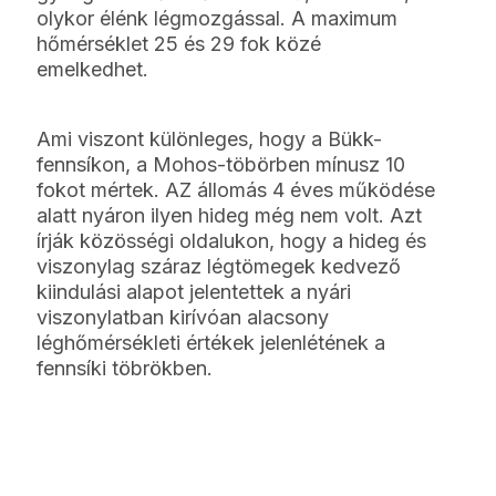
olykor élénk légmozgással. A maximum
hőmérséklet 25 és 29 fok közé
emelkedhet.
Ami viszont különleges, hogy a Bükk-
fennsíkon, a Mohos-töbörben mínusz 10
fokot mértek. AZ állomás 4 éves működése
alatt nyáron ilyen hideg még nem volt. Azt
írják közösségi oldalukon, hogy a hideg és
viszonylag száraz légtömegek kedvező
kiindulási alapot jelentettek a nyári
viszonylatban kirívóan alacsony
léghőmérsékleti értékek jelenlétének a
fennsíki töbrökben.