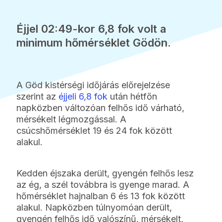
Éjjel 02:49-kor 6,8 fok volt a
minimum hőmérséklet Gödön.
A Göd kistérségi időjárás előrejelzése
szerint az
éjjeli 6,8 fok
után hétfőn
napközben változóan felhős idő várható,
mérsékelt légmozgással. A
csúcshőmérséklet 19 és 24 fok között
alakul.
Kedden éjszaka derült, gyengén felhős lesz
az ég, a szél továbbra is gyenge marad. A
hőmérséklet hajnalban 6 és 13 fok között
alakul. Napközben túlnyomóan derült,
gyengén felhős idő valószínű, mérsékelt,