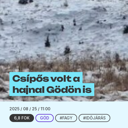
Csípős volt a
hajnal Gödön is
2025 / 08 / 25 / 11:00
6,8 FOK
GÖD
#FAGY
#IDŐJÁRÁS