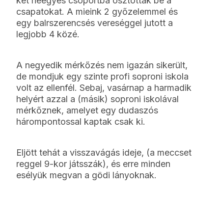
két néegyes csoportba osztották be a
csapatokat. A mieink 2 győzelemmel és
egy balrszerencsés vereséggel jutott a
legjobb 4 közé.
A negyedik mérkőzés nem igazán sikerült,
de mondjuk egy szinte profi soproni iskola
volt az ellenfél. Sebaj, vasárnap a harmadik
helyért azzal a (másik) soproni iskolával
mérkőznek, amelyet egy dudaszós
hárompontossal kaptak csak ki.
Eljött tehát a visszavágás ideje, (a meccset
reggel 9-kor játsszák), és erre minden
esélyük megvan a gödi lányoknak.