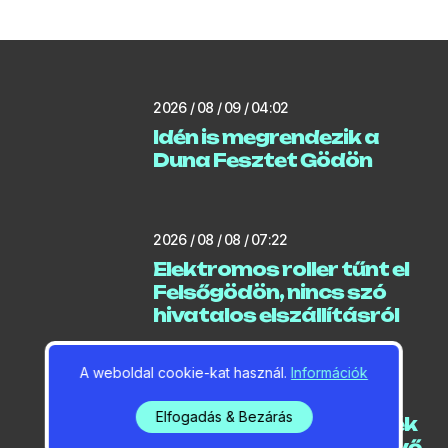
2026 / 08 / 09 / 04:02
Idén is megrendezik a
Duna Fesztet Gödön
2026 / 08 / 08 / 07:22
Elektromos roller tűnt el
Felsőgödön, nincs szó
hivatalos elszállításról
A weboldal cookie-kat használ.
Információk
2026 / 08 / 08 / 07:11
Elfogadás & Bezárás
Megnyithatják a gát Kék
Duna Üdülő területén lévő