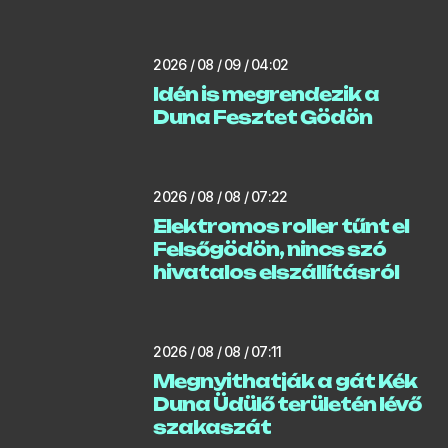
2026 / 08 / 09 / 04:02
Idén is megrendezik a
Duna Fesztet Gödön
2026 / 08 / 08 / 07:22
Elektromos roller tűnt el
Felsőgödön, nincs szó
hivatalos elszállításról
2026 / 08 / 08 / 07:11
Megnyithatják a gát Kék
Duna Üdülő területén lévő
szakaszát