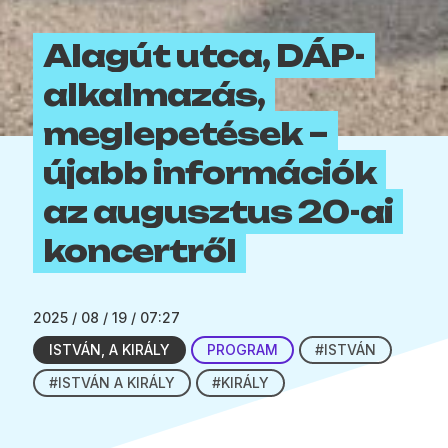
Alagút utca, DÁP-
alkalmazás,
meglepetések –
újabb információk
az augusztus 20-ai
koncertről
2025 / 08 / 19 / 07:27
ISTVÁN, A KIRÁLY
PROGRAM
#ISTVÁN
#ISTVÁN A KIRÁLY
#KIRÁLY