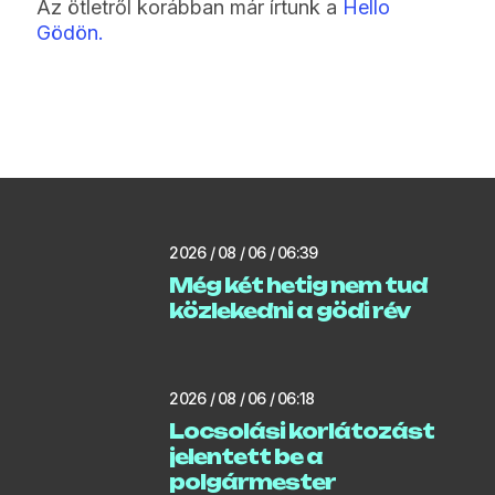
Az ötletről korábban már írtunk a
Hello
Gödön.
2026 / 08 / 06 / 06:39
Még két hetig nem tud
közlekedni a gödi rév
2026 / 08 / 06 / 06:18
Locsolási korlátozást
jelentett be a
polgármester