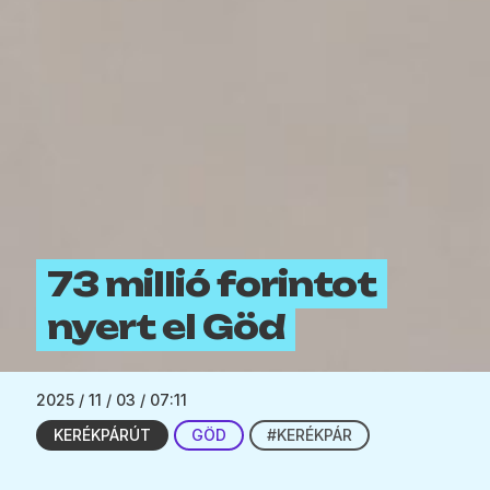
73 millió forintot
nyert el Göd
2025 / 11 / 03 / 07:11
KERÉKPÁRÚT
GÖD
#KERÉKPÁR