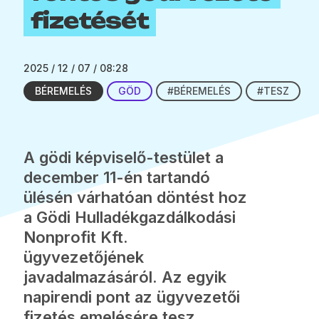
fizetését
2025 / 12 / 07 / 08:28
BÉREMELÉS
GÖD
#BÉREMELÉS
#TESZ
A gödi képviselő-testület a
december 11-én tartandó
ülésén várhatóan döntést hoz
a Gödi Hulladékgazdálkodási
Nonprofit Kft.
ügyvezetőjének
javadalmazásáról. Az egyik
napirendi pont az ügyvezetői
fizetés emelésére tesz