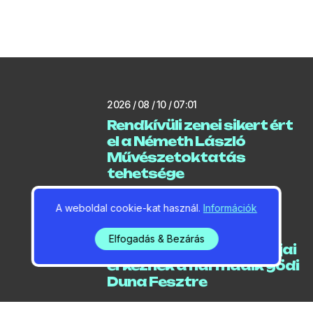
2026 / 08 / 10 / 07:01
Rendkívüli zenei sikert ért
el a Németh László
Művészetoktatás
tehetsége
A weboldal cookie-kat használ.
Információk
2026 / 08 / 10 / 06:24
Elfogadás & Bezárás
A Neoton Família Sztárjai
érkeznek a harmadik gödi
Duna Fesztre