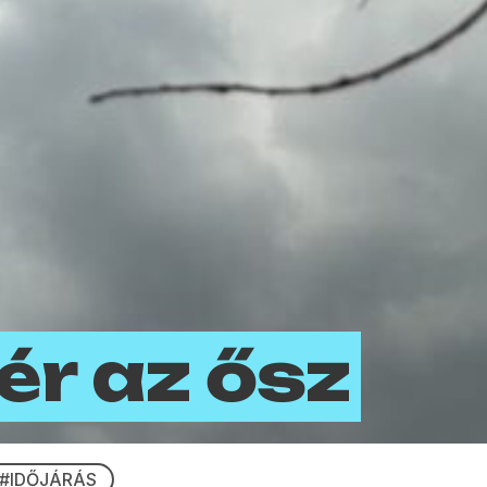
ér az ősz
#IDŐJÁRÁS