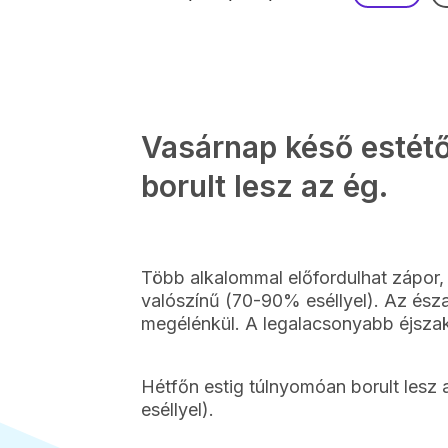
Vasárnap késő estétő
borult lesz az ég.
Több alkalommal előfordulhat zápor,
valószínű (70-90% eséllyel). Az észa
megélénkül. A legalacsonyabb éjszaka
Hétfőn estig túlnyomóan borult lesz
eséllyel).