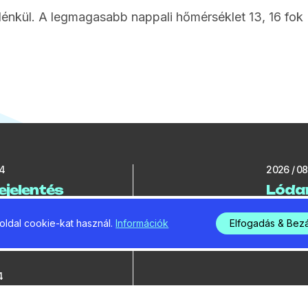
lénkül. A legmagasabb nappali hőmérséklet 13, 16 fok
24
2026 / 08 
ejelentés
Lóda
ekord
zárta
parko
ldal cookie-kat használ.
Információk
Elfogadás & Bez
utcá
4
2026 / 08 
oki cím