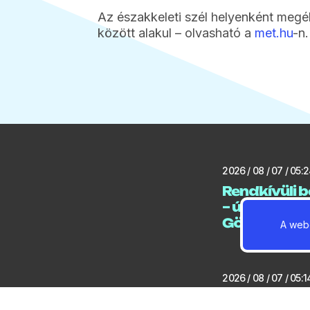
Az északkeleti szél helyenként megé
között alakul – olvasható a
met.hu
-n.
2026 / 08 / 07 / 05:
Rendkívüli b
– új melegr
Gödön
A webo
2026 / 08 / 07 / 05:1
Három bajn