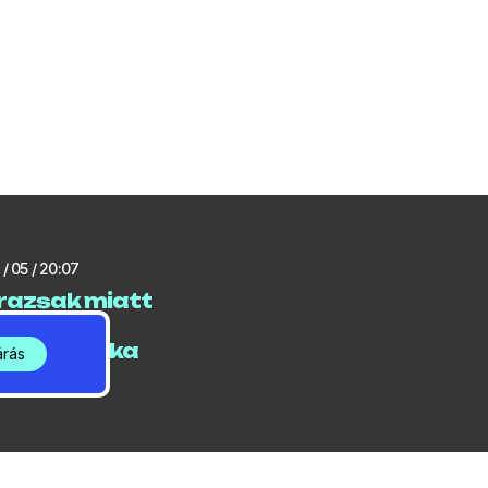
/ 05 / 20:07
razsak miatt
k le egy
lót a Jósika
árás
ban
/ 05 / 06:29