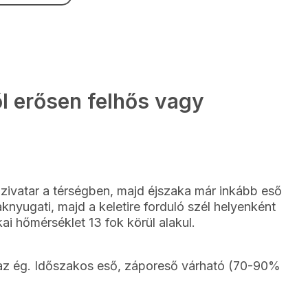
l erősen felhős vagy
 zivatar a térségben, majd éjszaka már inkább eső
knyugati, majd a keletire forduló szél helyenként
i hőmérséklet 13 fok körül alakul.
 az ég. Időszakos eső, záporeső várható (70-90%