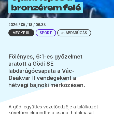
bronzérem felé
2026 / 05 / 18 / 06:33
MEGYE III.
SPORT
#LABDARÚGÁS
Fölényes, 6:1-es győzelmet
aratott a Gödi SE
labdarúgócsapata a Vác-
Deákvár II vendégeként a
hétvégi bajnoki mérkőzésen.
A gödi együttes vezetőedzője a találkozót
követően elmondta: a csapat hatalmasat