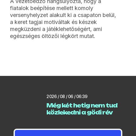
A vezetőedző hangsúlyozta, hogy a
fiatalok beépítése mellett komoly
versenyhelyzet alakult ki a csapaton belül,
a keret tagjai motiváltak és készek
megküzdeni a játéklehetőségért, ami
egészséges öltözői légkört mutat.
2026 / 08 / 06 / 06:39
Még két hetig nem tud
közlekedni a gödi rév