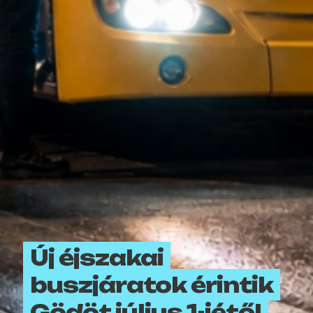
Új éjszakai
buszjáratok érintik
Gödöt július 1-jétől