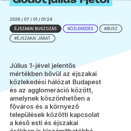
2026 / 07 / 01 / 01:24
ÉJSZAKAI BUSZOZÁS
KÖZLEKEDÉS
#BUSZ
#ÉJSZAKAI JÁRAT
Július 1-jével jelentős
mértékben bővül az éjszakai
közlekedési hálózat Budapest
és az agglomeráció között,
amelynek köszönhetően a
főváros és a környező
települések közötti kapcsolat
a késő esti és éjszakai
órákban is kiszámíthatóbbá