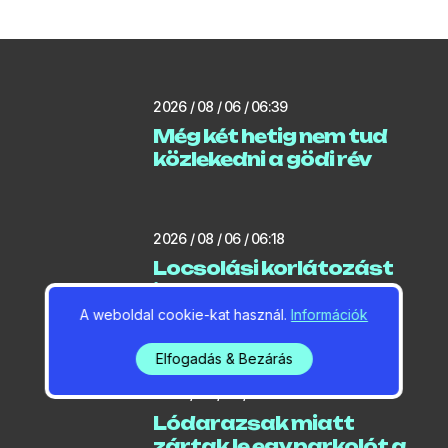
2026 / 08 / 06 / 06:39
Még két hetig nem tud
közlekedni a gödi rév
2026 / 08 / 06 / 06:18
Locsolási korlátozást
jelentett be a
polgármester
A weboldal cookie-kat használ.
Információk
Elfogadás & Bezárás
2026 / 08 / 05 / 20:07
Lódarazsak miatt
zártak le egy parkolót a