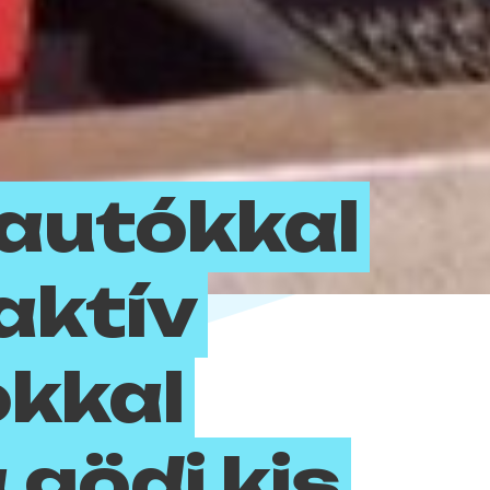
autókkal
aktív
kkal
 gödi kis