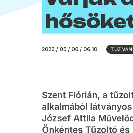
hősöke
2026 / 05 / 06 / 06:10
TŰZ VAN
Szent Flórián, a tűzo
alkalmából látványos
József Attila Művelő
Önkéntes Tűzoltó és 