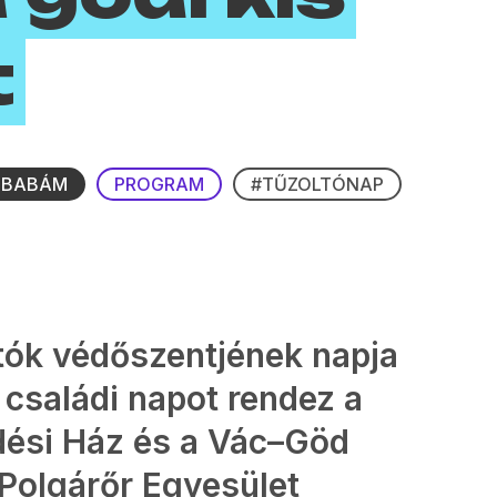
t
 BABÁM
PROGRAM
#TŰZOLTÓNAP
ltók védőszentjének napja
 családi napot rendez a
dési Ház és a Vác–Göd
Polgárőr Egyesület