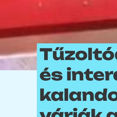
Tűzoltó
és inter
kalando
várják a