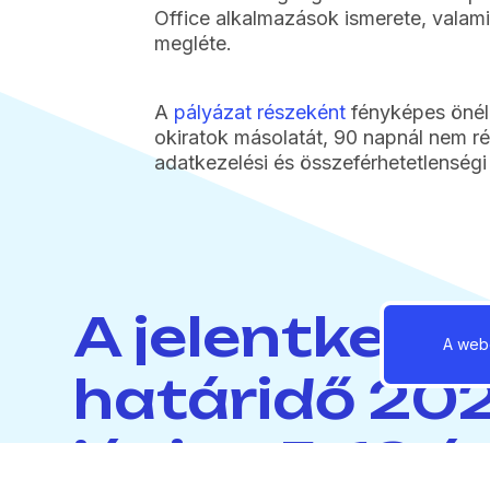
Office alkalmazások ismerete, valami
megléte.
A
pályázat részeként
fényképes önéle
okiratok másolatát, 90 napnál nem ré
adatkezelési és összeférhetetlenségi 
A jelentkezés
A webo
határidő 202
június 5. 13 ó