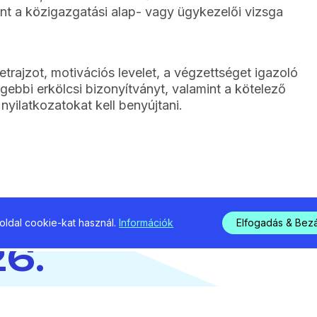
nt a közigazgatási alap- vagy ügykezelői vizsga
trajzot, motivációs levelet, a végzettséget igazoló
gebbi erkölcsi bizonyítványt, valamint a kötelező
nyilatkozatokat kell benyújtani.
i
ldal cookie-kat használ.
Információk
Elfogadás & Bez
6.
ra.