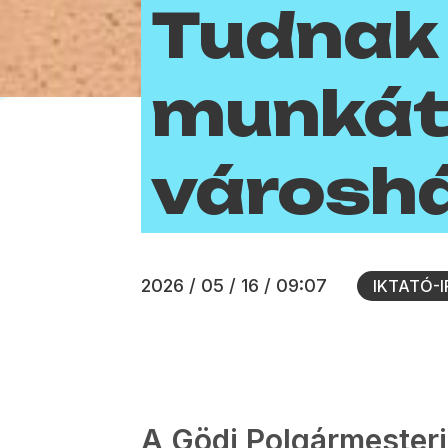
Tudnak
munkát
városh
2026 / 05 / 16 / 09:07
IKTATÓ-
A Gödi Polgármesteri 