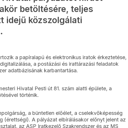
akör betöltésére, teljes
 idejű közszolgálati
.
tozik a papíralapú és elektronikus iratok érkeztetése,
gitalizálása, a postázási és irattárazási feladatok
szer adatbázisának karbantartása.
teri Hivatal Pesti út 81. szám alatti épülete, a
ésével történik.
ampolgárság, a büntetlen előélet, a cselekvőképesség
 (érettségi). A pályázat elbírálásakor előnyt jelent az
sztalat, az ASP Iratkezelő Szakrendszer és az MS