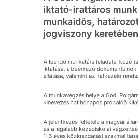
iktató-irattáros munk
munkaidős, határozott
jogviszony keretében
A leendő munkatárs feladatai közé tar
iktatása, a beérkező dokumentumok di
ellátása, valamint az iratkezelő rend
A munkavégzés helye a Gödi Polgármes
kinevezés hat hónapos próbaidő kiköt
A jelentkezés feltétele a magyar áll
és a legalább középiskolai végzettség
1–3 éves közigazgatási szakmai tapa