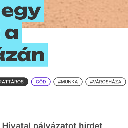
 egy
 a
ázán
IRATTÁROS
GÖD
#MUNKA
#VÁROSHÁZA
Hivatal pályázatot hirdet