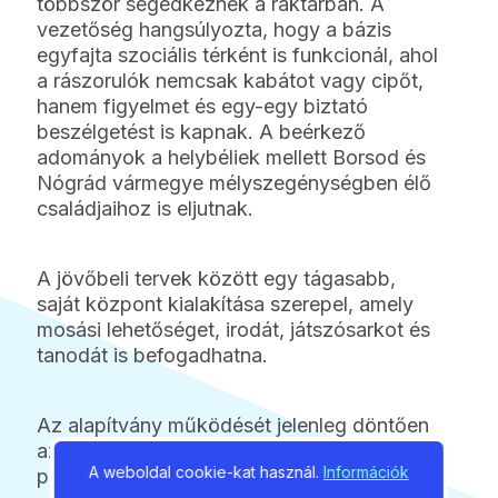
többször segédkeznek a raktárban. A
vezetőség hangsúlyozta, hogy a bázis
egyfajta szociális térként is funkcionál, ahol
a rászorulók nemcsak kabátot vagy cipőt,
hanem figyelmet és egy-egy biztató
beszélgetést is kapnak. A beérkező
adományok a helybéliek mellett Borsod és
Nógrád vármegye mélyszegénységben élő
családjaihoz is eljutnak.
A jövőbeli tervek között egy tágasabb,
saját központ kialakítása szerepel, amely
mosási lehetőséget, irodát, játszósarkot és
tanodát is befogadhatna.
Az alapítvány működését jelenleg döntően
az szja 1 százalékos felajánlások és a
A weboldal cookie-kat használ.
Információk
pénzbeli adományok biztosítják,