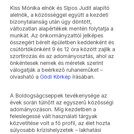
Kiss Mónika elnök és Sipos Judit alapító
alelnök, a közösséggel együtt a kezdeti
bizonytalanság után úgy döntött,
változatlan alapértékek mentén folytatja a
munkát. Az önkormányzattól jelképes
összegért bérelt épületben keddenként és
csütörtökönként 9 és 12 óra között zajlik a
szortírozás és az adományosztás, ahol az
önkéntesek nemek és méretek szerint
válogatják a beérkező ruhaneműket –
olvasható a
Gödi Körkép
írásában.
A Boldogságcseppek tevékenysége az
évek során túlnőtt az egyszerű közösségi
adományozáson. Míg kezdetben a
feleslegessé vált használati tárgyak
közvetítése volt a fő profil, az élet hozta
súlyosabb krízishelyzetek – lakhatási