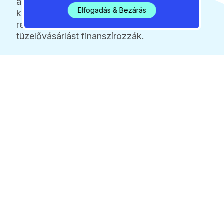
amelyekből a legsürgetőbb
Elfogadás & Bezárás
krízishelyzeteket, például a
rezsitartozásokat vagy a téli
tüzelővásárlást finanszírozzák.
2026 / 08 / 06 / 06:39
Még két hetig nem tud
közlekedni a gödi rév
2026 / 08 / 06 / 06:18
Locsolási korlátozást