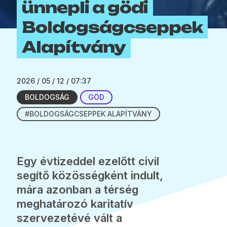
ünnepli a gödi
Boldogságcseppek
Alapítvány
2026 / 05 / 12 / 07:37
BOLDOGSÁG
GÖD
#BOLDOGSÁGCSEPPEK ALAPÍTVÁNY
Egy évtizeddel ezelőtt civil
segítő közösségként indult,
mára azonban a térség
meghatározó karitatív
szervezetévé vált a