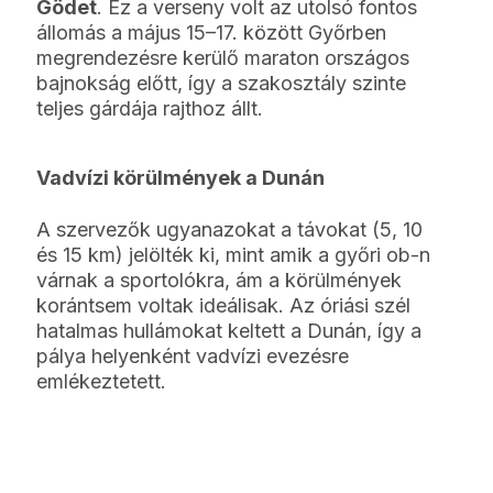
Gödet
. Ez a verseny volt az utolsó fontos
állomás a május 15–17. között Győrben
megrendezésre kerülő maraton országos
bajnokság előtt, így a szakosztály szinte
teljes gárdája rajthoz állt.
Vadvízi körülmények a Dunán
A szervezők ugyanazokat a távokat (5, 10
és 15 km) jelölték ki, mint amik a győri ob-n
várnak a sportolókra, ám a körülmények
korántsem voltak ideálisak. Az óriási szél
hatalmas hullámokat keltett a Dunán, így a
pálya helyenként vadvízi evezésre
emlékeztetett.