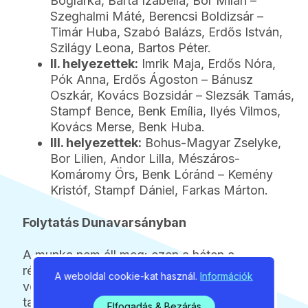
Boglárka, Barta Izabella, Bor Milán –
Szeghalmi Máté, Berencsi Boldizsár –
Timár Huba, Szabó Balázs, Erdős István,
Szilágy Leona, Bartos Péter.
II. helyezettek:
Imrik Maja, Erdős Nóra,
Pók Anna, Erdős Ágoston – Bánusz
Oszkár, Kovács Bozsidár – Slezsák Tamás,
Stampf Bence, Benk Emília, Ilyés Vilmos,
Kovács Merse, Benk Huba.
III. helyezettek:
Bohus-Magyar Zselyke,
Bor Lilien, Andor Lilla, Mészáros-
Komáromy Örs, Benk Lóránd – Kemény
Kristóf, Stampf Dániel, Farkas Márton.
Folytatás Dunavarsányban
A munka nem áll meg: ezen a héten a
régiós válogatottak és a menedzselt
A weboldal cookie-kat használ.
Információk
versenyzők mellett Sinkó László
tanítványai – összesen 21 gödi kajakozó –
Elfogadás & Bezárás