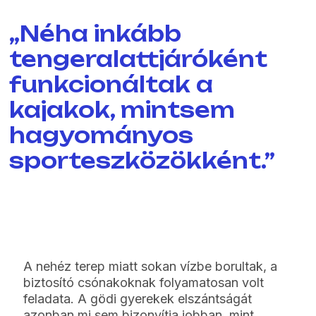
„Néha inkább
tengeralattjáróként
funkcionáltak a
kajakok, mintsem
hagyományos
sporteszközökként.”
A nehéz terep miatt sokan vízbe borultak, a
biztosító csónakoknak folyamatosan volt
feladata. A gödi gyerekek elszántságát
azonban mi sem bizonyítja jobban, mint