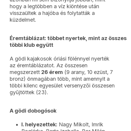
hogy a legtöbben a víz kiöntése után
visszaültek a hajóba és folytatták a
küzdelmet.
Éremtáblázat: többet nyertek, mint az összes
többi klub együtt
A gödi kajakosok óriási fölénnyel nyerték
az éremtáblázatot. Az összesen
megszerzett
26 érem
(9 arany, 10 ezüst, 7
bronz) önmagában több, mint amennyit a
többi kilenc egyesület versenyzői összesen
gyűjtöttek (23).
A gödi dobogósok
I. helyezettek:
Nagy Mikolt, Imrik