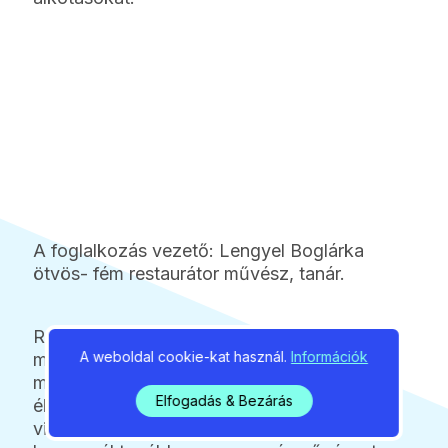
A foglalkozás vezető: Lengyel Boglárka
ötvös- fém restaurátor művész, tanár.
Rajz tábor is lesz. Itt a fiatalok
A weboldal cookie-kat használ.
Információk
megismerkednek a népvándorlás korának
művészetével, honfoglaló őseink
Elfogadás & Bezárás
életformájával, tárgykultúrájával,
viseletével. Megvizsgálják hagyománya