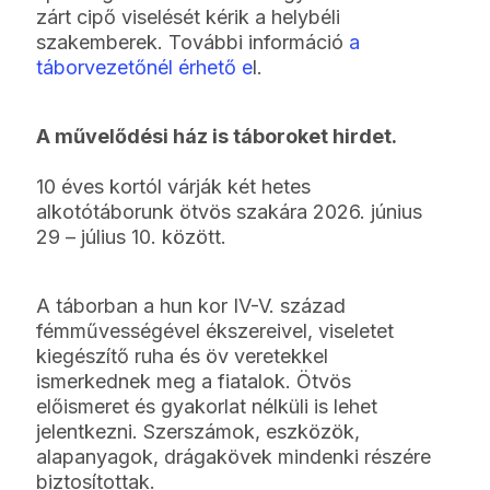
zárt cipő viselését kérik a helybéli
szakemberek. További információ
a
táborvezetőnél érhető e
l.
A művelődési ház is táboroket hirdet.
10 éves kortól várják két hetes
alkotótáborunk ötvös szakára 2026. június
29 – július 10. között.
A táborban a hun kor IV-V. század
fémművességével ékszereivel, viseletet
kiegészítő ruha és öv veretekkel
ismerkednek meg a fiatalok. Ötvös
előismeret és gyakorlat nélküli is lehet
jelentkezni. Szerszámok, eszközök,
alapanyagok, drágakövek mindenki részére
biztosítottak.