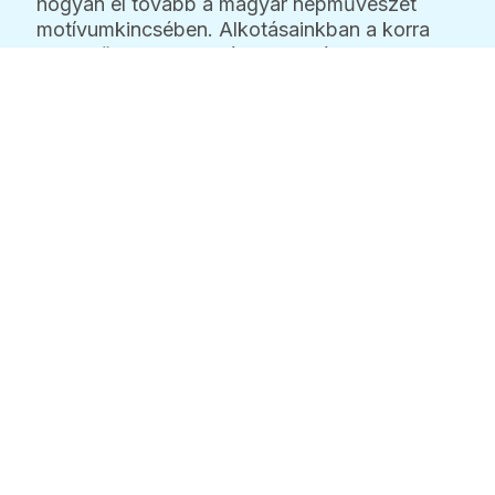
hogyan él tovább a magyar népművészet
motívumkincsében. Alkotásainkban a korra
jellemző textiltechnikákkal mintát
terveznek, és divatrajzokon keresztül azt is
megnézik, hogyan lehet ezeket a
motívumokat mai, kortárs viseletekbe
átültetni.
A foglalkozást vezeti: Fazakas Csilla
festőművész, művésztanár.