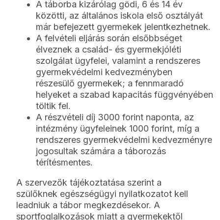
A táborba kizárólag gödi, 6 és 14 év
közötti, az általános iskola első osztályát
már befejezett gyermekek jelentkezhetnek.
A felvételi eljárás során elsőbbséget
élveznek a család- és gyermekjóléti
szolgálat ügyfelei, valamint a rendszeres
gyermekvédelmi kedvezményben
részesülő gyermekek; a fennmaradó
helyeket a szabad kapacitás függvényében
töltik fel.
A részvételi díj 3000 forint naponta, az
intézmény ügyfeleinek 1000 forint, míg a
rendszeres gyermekvédelmi kedvezményre
jogosultak számára a táborozás
térítésmentes.
A szervezők tájékoztatása szerint a
szülőknek egészségügyi nyilatkozatot kell
leadniuk a tábor megkezdésekor. A
sportfoglalkozások miatt a gyermekektől