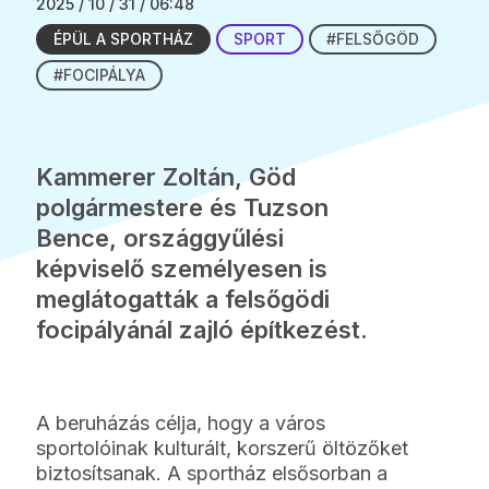
2025 / 10 / 31 / 06:48
ÉPÜL A SPORTHÁZ
SPORT
#FELSŐGÖD
#FOCIPÁLYA
Kammerer Zoltán, Göd
polgármestere és Tuzson
Bence, országgyűlési
képviselő személyesen is
meglátogatták a felsőgödi
focipályánál zajló építkezést.
A beruházás célja, hogy a város
sportolóinak kulturált, korszerű öltözőket
biztosítsanak. A sportház elsősorban a