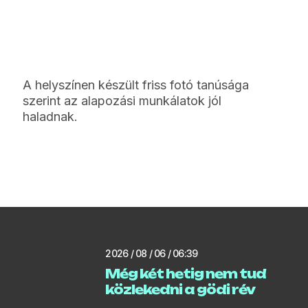
A helyszínen készült friss fotó tanúsága
szerint az alapozási munkálatok jól
haladnak.
2026 / 08 / 06 / 06:39
Még két hetig nem tud
közlekedni a gödi rév