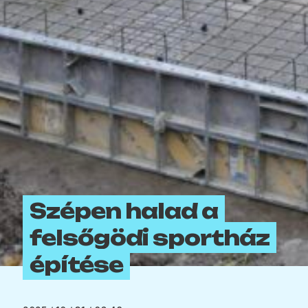
Szépen halad a
felsőgödi sportház
építése