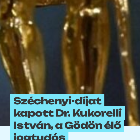
Széchenyi-díjat
kapott Dr. Kukorelli
István, a Gödön élő
jogtudós