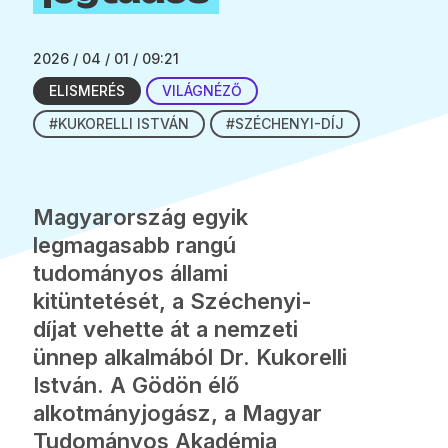
2026 / 04 / 01 / 09:21
ELISMERÉS
VILÁGNÉZŐ
#KUKORELLI ISTVÁN
#SZÉCHENYI-DÍJ
Magyarország egyik
legmagasabb rangú
tudományos állami
kitüntetését, a Széchenyi-
díjat vehette át a nemzeti
ünnep alkalmából Dr. Kukorelli
István. A Gödön élő
alkotmányjogász, a Magyar
Tudományos Akadémia