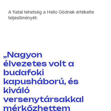
A fiatal tehetség a Hello Gödnek értékelte
teljesítményét:
„Nagyon
élvezetes volt a
budafoki
kapusháború, és
kiváló
versenytársakkal
mérkőzhettem