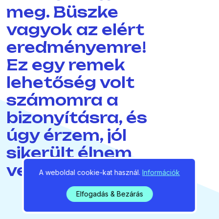
meg. Büszke
vagyok az elért
eredményemre!
Ez egy remek
lehetőség volt
számomra a
bizonyításra, és
úgy érzem, jól
sikerült élnem
vele.”
A weboldal cookie-kat használ.
Információk
Elfogadás & Bezárás