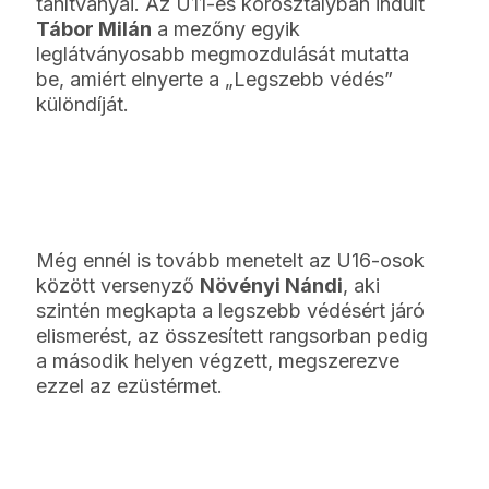
tanítványai. Az U11-es korosztályban indult
Tábor Milán
a mezőny egyik
leglátványosabb megmozdulását mutatta
be, amiért elnyerte a „Legszebb védés”
különdíját.
Még ennél is tovább menetelt az U16-osok
között versenyző
Növényi Nándi
, aki
szintén megkapta a legszebb védésért járó
elismerést, az összesített rangsorban pedig
a második helyen végzett, megszerezve
ezzel az ezüstérmet.