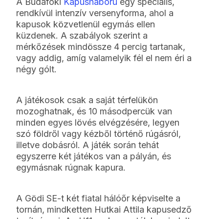
A Budafoki
Kapusháború
egy speciális,
rendkívül intenzív versenyforma, ahol a
kapusok közvetlenül egymás ellen
küzdenek. A szabályok szerint a
mérkőzések mindössze 4 percig tartanak,
vagy addig, amíg valamelyik fél el nem éri a
négy gólt.
A játékosok csak a saját térfelükön
mozoghatnak, és 10 másodpercük van
minden egyes lövés elvégzésére, legyen
szó földről vagy kézből történő rúgásról,
illetve dobásról. A játék során tehát
egyszerre két játékos van a pályán, és
egymásnak rúgnak kapura.
A Gödi SE-t két fiatal hálóőr képviselte a
tornán, mindketten Hutkai Attila kapusedző