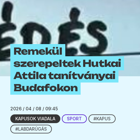
Remekül
szerepeltek Hutkai
Attila tanítványai
Budafokon
2026 / 04 / 08 / 09:45
KAPUSOK VIADALA
SPORT
#KAPUS
#LABDARÚGÁS