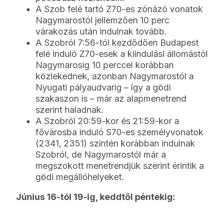
A Szob felé tartó Z70-es zónázó vonatok
Nagymarostól jellemzően 10 perc
várakozás után indulnak tovább.
A Szobról 7:56-tól kezdődően Budapest
felé induló Z70-esek a kiindulási állomástól
Nagymarosig 10 perccel korábban
közlekednek, azonban Nagymarostól a
Nyugati pályaudvarig – így a gödi
szakaszon is – már az alapmenetrend
szerint haladnak.
A Szobról 20:59-kor és 21:59-kor a
fővárosba induló S70-es személyvonatok
(2341, 2351) szintén korábban indulnak
Szobról, de Nagymarostól már a
megszokott menetrendjük szerint érintik a
gödi megállóhelyeket.
Június 16-tól 19-ig, keddtől péntekig: