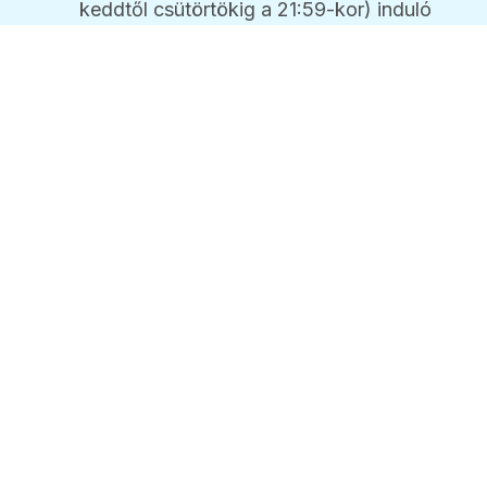
keddtől csütörtökig a 21:59-kor) induló
járat Nagymarosig 9 perccel korábban
közlekedik, onnan a Nyugati pályaudvarig
az alapmenetrend szerint közlekedik.
2026 / 08 / 09 / 04:02
Idén is megrendezik a
Duna Fesztet Gödön
2026 / 08 / 08 / 07:22
Elektromos roller tűnt el