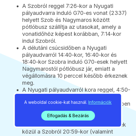
A Szobról reggel 7:26-kor a Nyugati
pályaudvarra induló G70-es vonat (2337)
helyett Szob és Nagymaros között
pótlóbusz szállítja az utasokat, amely a
vonatidőhöz képest korábban, 7:14-kor
indul Szobról.
A délutáni csúcsidőben a Nyugati
pályaudvarról 14:40-kor, 16:40-kor és
18:40-kor Szobra induló G70-esek helyett
Nagymarostól pótlóbusz jár, emiatt a
végállomásra 10 perccel később érkeznek
meg.
A Nyugati pályaudvarról kora reggel, 4:50-
kor Szobra induló S70-es személyvonat
A weboldal cookie-kat használ.
Információk
(2350) Nagymarosig a megszokott időben
közlekedik, onnan azonban 24 perccel
Elfogadás & Bezárás
később, 6:14-kor indul tovább.
A Budapest felé közlekedő esti S70-esek
közül a Szobról 20:59-kor (valamint