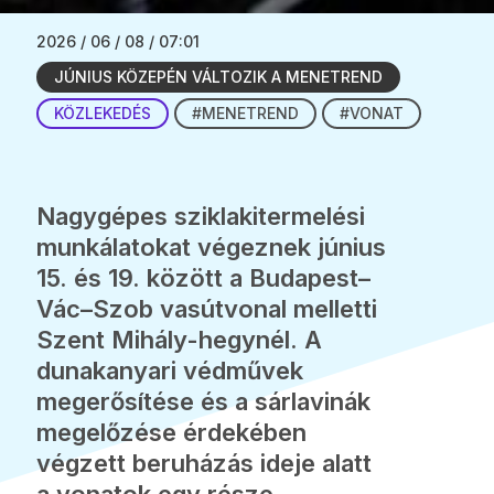
2026 / 06 / 08 / 07:01
JÚNIUS KÖZEPÉN VÁLTOZIK A MENETREND
KÖZLEKEDÉS
#MENETREND
#VONAT
Nagygépes sziklakitermelési
munkálatokat végeznek június
15. és 19. között a Budapest–
Vác–Szob vasútvonal melletti
Szent Mihály-hegynél. A
dunakanyari védművek
megerősítése és a sárlavinák
megelőzése érdekében
végzett beruházás ideje alatt
a vonatok egy része