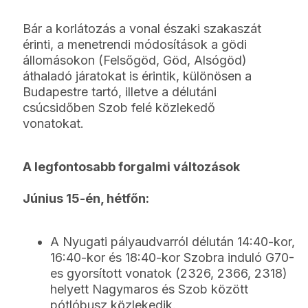
Bár a korlátozás a vonal északi szakaszát
érinti, a menetrendi módosítások a gödi
állomásokon (Felsőgöd, Göd, Alsógöd)
áthaladó járatokat is érintik, különösen a
Budapestre tartó, illetve a délutáni
csúcsidőben Szob felé közlekedő
vonatokat.
A legfontosabb forgalmi változások
Június 15-én, hétfőn:
A Nyugati pályaudvarról délután 14:40-kor,
16:40-kor és 18:40-kor Szobra induló G70-
es gyorsított vonatok (2326, 2366, 2318)
helyett Nagymaros és Szob között
pótlóbusz közlekedik.