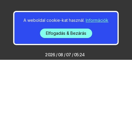
2026 / 08 / 07 / 15:33
A weboldal cookie-kat használ.
Információk
Vasárnap kezdődik a
Sziget
Elfogadás & Bezárás
2026 / 08 / 07 / 05:24
Rendkívüli bejelentés – új
melegrekord Gödön
2026 / 08 / 07 / 05:14
Három bajnoki cím és 14
érem