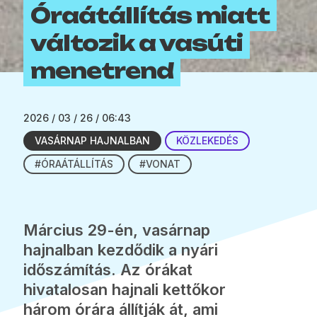
Óraátállítás miatt
változik a vasúti
menetrend
2026 / 03 / 26 / 06:43
VASÁRNAP HAJNALBAN
KÖZLEKEDÉS
#ÓRAÁTÁLLÍTÁS
#VONAT
Március 29-én, vasárnap
hajnalban kezdődik a nyári
időszámítás. Az órákat
hivatalosan hajnali kettőkor
három órára állítják át, ami