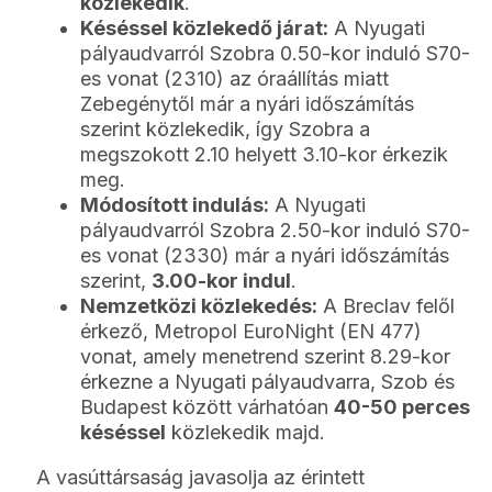
közlekedik
.
Késéssel közlekedő járat:
A Nyugati
pályaudvarról Szobra 0.50-kor induló S70-
es vonat (2310) az óraállítás miatt
Zebegénytől már a nyári időszámítás
szerint közlekedik, így Szobra a
megszokott 2.10 helyett 3.10-kor érkezik
meg.
Módosított indulás:
A Nyugati
pályaudvarról Szobra 2.50-kor induló S70-
es vonat (2330) már a nyári időszámítás
szerint,
3.00-kor indul
.
Nemzetközi közlekedés:
A Breclav felől
érkező, Metropol EuroNight (EN 477)
vonat, amely menetrend szerint 8.29-kor
érkezne a Nyugati pályaudvarra, Szob és
Budapest között várhatóan
40-50 perces
késéssel
közlekedik majd.
A vasúttársaság javasolja az érintett