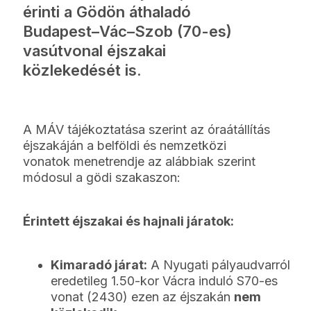
érinti a Gödön áthaladó
Budapest–Vác–Szob (70-es)
vasútvonal éjszakai
közlekedését is.
A MÁV tájékoztatása szerint az óraátállítás
éjszakáján a belföldi és nemzetközi
vonatok menetrendje az alábbiak szerint
módosul a gödi szakaszon:
Érintett éjszakai és hajnali járatok:
Kimaradó járat:
A Nyugati pályaudvarról
eredetileg 1.50-kor Vácra induló S70-es
vonat (2430) ezen az éjszakán
nem